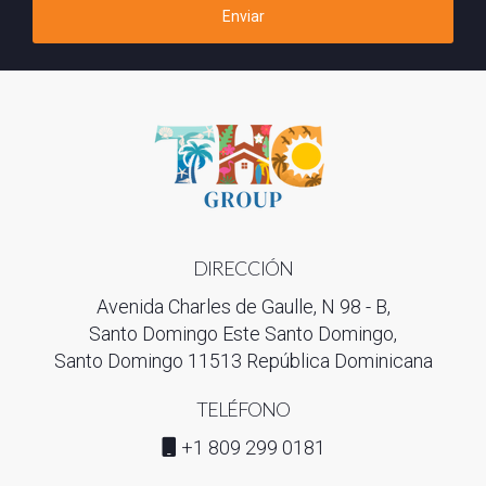
República Dominicana?
Enviar
Sí, es posible refinanciar una hipoteca en RD. Esto puede ser
una estrategia para obtener mejores tasas de interés o
modificar los términos del préstamo. Sin embargo, es crucial
evaluar los costos asociados al proceso de refinanciación.
¿Cuánto tiempo toma el proceso de aprobación
de una hipoteca?
El tiempo de aprobación puede variar ampliamente, pero
DIRECCIÓN
generalmente oscila entre 15 y 45 días, dependiendo del
Avenida Charles de Gaulle, N 98 - B,
banco y de la complejidad del expediente. Es recomendable
Santo Domingo Este Santo Domingo,
mantener una buena comunicación con la entidad para agilizar
Santo Domingo 11513 República Dominicana
el proceso.
TELÉFONO
¿Qué es el seguro hipotecario y es necesario?
+1 809 299 0181
El seguro hipotecario es una póliza que protege al prestamista