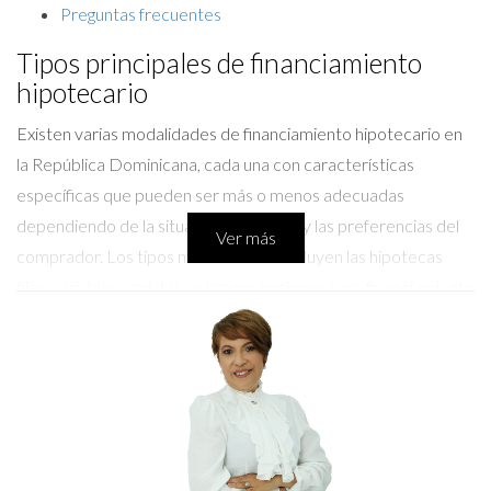
Preguntas frecuentes
Tipos principales de financiamiento
hipotecario
Existen varias modalidades de financiamiento hipotecario en
la República Dominicana, cada una con características
específicas que pueden ser más o menos adecuadas
dependiendo de la situación financiera y las preferencias del
Ver más
comprador. Los tipos más comunes incluyen las hipotecas
fijas, variables y mixtas, así como opciones para financiamiento
de construcción. A continuación, se detallan cada una de estas
modalidades.
Hipoteca fija
La hipoteca fija es uno de los tipos más populares en el ámbito
del financiamiento hipotecario. Este tipo de préstamo