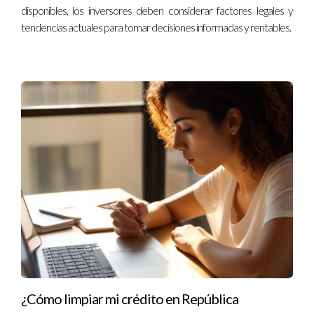
Ventajas:
disponibles, los inversores deben considerar factores legales y
Seguridad inicial con tasas fijas.
tendencias actuales para tomar decisiones informadas y rentables.
Oportunidad de beneficiarse de tasas variables a
largo plazo.
Desventajas:
Puede ser más complejo de entender que las
hipotecas fijas o variables.
La transición a la tasa variable puede ser
arriesgada si no se planifica adecuadamente.
Imaginemos a una pareja que está comenzando su vida juntos
y eligen una hipoteca mixta. Los primeros años de estabilidad
les permite enfocarse en el crecimiento de su familia,
mientras que consideran su futuro a largo plazo con la
eventual posibilidad de tasas variables.
Financiamiento para construcción
El financiamiento para construcción es otra opción vital en el
¿Cómo limpiar mi crédito en República
contexto dominicano, especialmente para quienes buscan