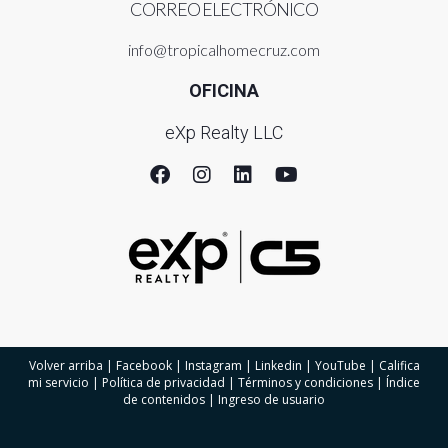
en caso de que el prestatario no pueda cumplir con sus pagos.
CORREO ELECTRÓNICO
Aunque no siempre es obligatorio, muchas entidades lo
info@tropicalhomecruz.com
requieren, especialmente si el monto del préstamo excede un
OFICINA
cierto porcentaje del valor de la propiedad.
eXp Realty LLC
¿Puedo obtener una hipoteca si soy trabajador
independiente?
Sí, los trabajadores independientes también pueden obtener
hipotecas, pero pueden tener que proporcionar
documentación adicional, como declaraciones de impuestos y
estados financieros. Es fundamental demostrar estabilidad y
capacidad de pago.
Volver arriba
|
Facebook
|
Instagram
|
Linkedin
|
YouTube
|
Califica
mi servicio
|
Política de privacidad
|
Términos y condiciones
|
Índice
de contenidos
|
Ingreso de usuario