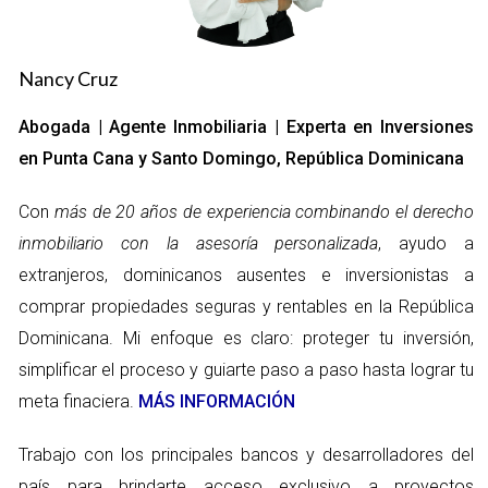
permite que el interés permanezca constante durante todo el
período de pago, brindando al prestatario la seguridad de
conocer exactamente sus cuotas mensuales. Esta estabilidad
Nancy Cruz
es especialmente valiosa en un entorno económico inestable,
Abogada | Agente Inmobiliaria | Experta en Inversiones
donde las tasas de interés pueden fluctuar significativamente.
en Punta Cana y Santo Domingo, República Dominicana
Ventajas:
Previsibilidad en los pagos mensuales.
Con
más de 20 años de experiencia combinando el derecho
Protección contra el aumento de tasas de interés.
inmobiliario con la asesoría personalizada
, ayudo a
Facilidad de planificación financiera a largo plazo.
Desventajas:
extranjeros, dominicanos ausentes e inversionistas a
Tasas iniciales a menudo más altas en
comprar propiedades seguras y rentables en la República
comparación con las hipotecas variables.
Dominicana. Mi enfoque es claro: proteger tu inversión,
Menor flexibilidad si las tasas disminuyen.
simplificar el proceso y guiarte paso a paso hasta lograr tu
Por ejemplo, una familia que decide financiar su nuevo hogar
meta finaciera.
MÁS INFORMACIÓN
con una hipoteca fija puede sentir un alivio al saber que su
presupuesto mensual no cambiará a lo largo del tiempo, lo que
Trabajo con los principales bancos y desarrolladores del
les permite concentrarse en otros aspectos de la vida familiar.
país para brindarte acceso exclusivo a proyectos