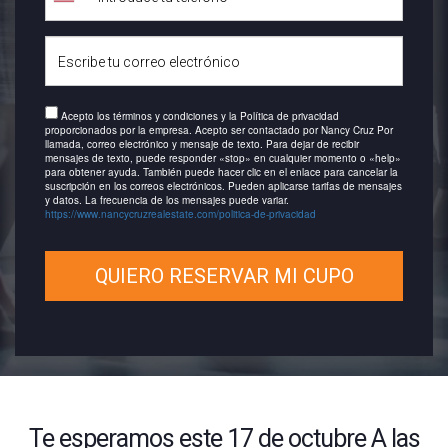
Acepto los términos y condiciones y la Política de privacidad
proporcionados por la empresa. Acepto ser contactado por Nancy Cruz Por
llamada, correo electrónico y mensaje de texto. Para dejar de recibir
mensajes de texto, puede responder «stop» en cualquier momento o «help»
para obtener ayuda. También puede hacer clic en el enlace para cancelar la
suscripción en los correos electrónicos. Pueden aplicarse tarifas de mensajes
y datos. La frecuencia de los mensajes puede variar.
https://www.nancycruzrealestate.com/politica-de-privacidad
QUIERO RESERVAR MI CUPO
Te esperamos este 17 de octubre A las