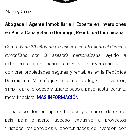
soluciones hipotecarias flexibles, ideadas tanto para
residentes como para extranjeros.
Nancy Cruz
Banco de Reservas
: Como banco estatal, ofrece
condiciones favorables especialmente para
Abogada | Agente Inmobiliaria | Experta en Inversiones
dominicanos, con un enfoque en respaldar la adquisición
en Punta Cana y Santo Domingo, República Dominicana
de vivienda.
Tipos de hipotecas disponibles
Con
más de 20 años de experiencia combinando el derecho
inmobiliario con la asesoría personalizada
, ayudo a
Al explorar las opciones de financiamiento hipotecario en
extranjeros, dominicanos ausentes e inversionistas a
Punta Cana, es importante entender los diferentes tipos de
comprar propiedades seguras y rentables en la República
hipotecas que se ofrecen. Cada tipo se adapta a necesidades
Dominicana. Mi enfoque es claro: proteger tu inversión,
específicas y perfiles de compradores. Aquí se describen las
simplificar el proceso y guiarte paso a paso hasta lograr tu
más comunes:
meta finaciera.
MÁS INFORMACIÓN
Hipoteca a tasa fija
: Esta opción ofrece una tasa de
interés que permanece constante durante toda la vida
Trabajo con los principales bancos y desarrolladores del
del préstamo, proporcionando estabilidad en los pagos
país para brindarte acceso exclusivo a proyectos
mensuales.
Hipoteca ajustable
: Con una tasa de interés que puede
turísticos, residenciales y oportunidades de inversión con