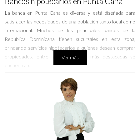
Bancos hipotecarios en Punta Cana
La banca en Punta Cana es diversa y está diseñada para
satisfacer las necesidades de una población tanto local como
internacional. Muchos de los principales bancos de la
República Dominicana tienen sucursales en esta zona,
brindando servicios hipotecarios a quienes desean comprar
propiedades. Entre las instituciones más destacadas se
Ver más
encuentran:
Banco Popular Dominicano
: Uno de los bancos más
grandes y confiables en el país, ofrece una amplia gama
de productos hipotecarios con condiciones
competitivas.
Banco BHD León
: Reconocido por su servicio al cliente,
cuenta con opciones de financiamiento a largo plazo y
tasas de interés atractivas para compradores de
vivienda.
Scotiabank
: Este banco internacional proporciona