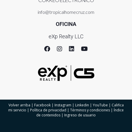
CORREO ELECTRÓNICO
info@tropicalhomecruz.com
OFICINA
eXp Realty LLC
Volver arriba
|
Facebook
|
Instagram
|
Linkedin
|
YouTube
|
Califica
mi servicio
|
Política de privacidad
|
Términos y condiciones
|
Índice
de contenidos
|
Ingreso de usuario