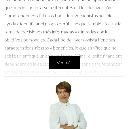
que pueden adaptarse a diferentes estilos de inversión.
Comprender los distintos tipos de inversionistas no solo
ayuda a identificar el propio perfil, sino que también facilita la
toma de decisiones más informadas y alineadas con los
objetivos personales. Cada tipo de inversionista tiene sus
características, riesgos y beneficios, lo que significa que no
existe un enfoque único para todos. Al final, el éxito financiero
Ver más
dependerá de la capacidad de cada persona para reconocer
en qué categoría se encuadra y cómo aprovechar sus
fortalezas y debilidades.
El inversionista conservador
Los inversionistas conservadores tienden a priorizar la
seguridad y la estabilidad por encima de las ganancias rápidas.
Este perfil busca propiedades que generen ingresos pasivos
constantes a través de alquileres, prefiriendo propiedades en