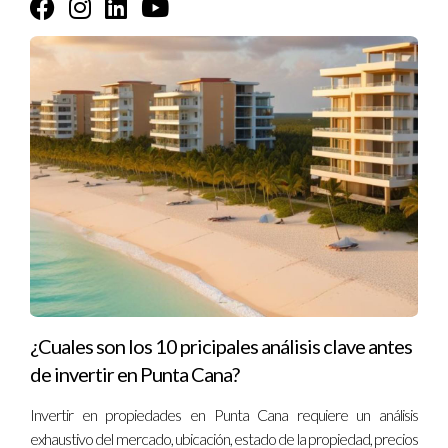
enormemente si sus decisiones son acertadas.
“El riesgo está presente en cada inversión; el
arte de la inversión agresiva radica en la gestión
de ese riesgo.”
¿Cuales son los 10 pricipales análisis clave antes
El Inversionista Educado: Prioriza la educación
de invertir en Punta Cana?
financiera y toma decisiones basadas en datos y
Invertir en propiedades en Punta Cana requiere un análisis
análisis profundos. Sabe que invertir con la
exhaustivo del mercado, ubicación, estado de la propiedad, precios
cabeza, no con el corazón, es la clave del éxito.