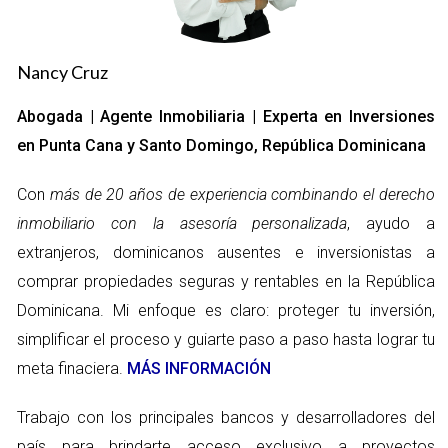
áreas consolidadas con un historial de valor estable. A
menudo, optan por propiedades multifamiliares o
Nancy Cruz
comerciales, donde el flujo de caja es más predecible.
Prefiere inversiones seguras y de bajo riesgo, aunque esto
Abogada | Agente Inmobiliaria | Experta en Inversiones
signifique menores rendimientos. Suele optar por
en Punta Cana y Santo Domingo, República Dominicana
propiedades con ingresos estables y confiables. Son reacios a
asumir riesgos y, por lo general, se enfocan en inversiones a
Con
más de 20 años de experiencia combinando el derecho
largo plazo que les proporcionen tranquilidad y un retorno
inmobiliario con la asesoría personalizada
, ayudo a
moderado pero seguro.
extranjeros, dominicanos ausentes e inversionistas a
comprar propiedades seguras y rentables en la República
“La clave de la inversión conservadora es la
Dominicana. Mi enfoque es claro: proteger tu inversión,
paciencia: los rendimientos a largo plazo superan
simplificar el proceso y guiarte paso a paso hasta lograr tu
con creces la gratificación inmediata.”
meta finaciera.
MÁS INFORMACIÓN
El Moderado:
Está dispuesto a asumir algunos
Trabajo con los principales bancos y desarrolladores del
riesgos calculados para obtener un mejor
país para brindarte acceso exclusivo a proyectos