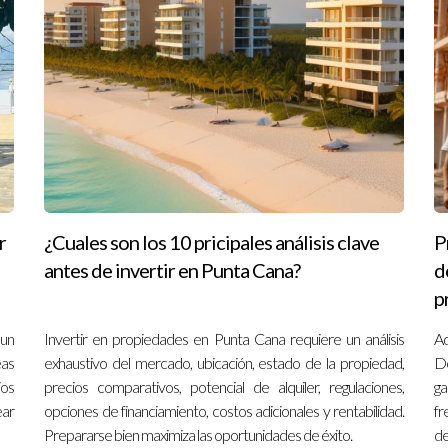
?
ado en bienes raíces que pueda revisar el contrato y asegurarse de 
que rigen la propiedad en preconstrucción, así como las regulacione
 completarse?
es de su finalización puede ser posible, pero generalmente implica 
on del desarrollador.Es recomendable consultar con un abogado o 
 reventa.
r
¿Cuales son los 10 pricipales análisis clave
P
antes de invertir en Punta Cana?
d
p
 un
Invertir en propiedades en Punta Cana requiere un análisis
Ad
eas
exhaustivo del mercado, ubicación, estado de la propiedad,
Do
ios
precios comparativos, potencial de alquiler, regulaciones,
ga
ear
opciones de financiamiento, costos adicionales y rentabilidad.
fr
Prepararse bien maximiza las oportunidades de éxito.
de