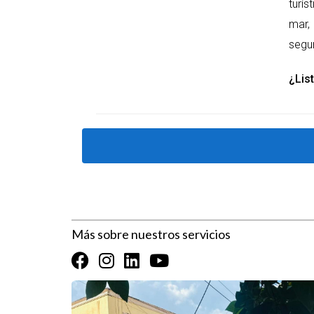
proceso de compra, es fundamental que sientas co
turís
momento perfecto para construir ese futuro.
mar, 
segur
FAQs
¿Cuáles son los beneficios de comprar
¿List
Comprar en preconstrucción ofrece varias ventaja
propiedades ya construidas, y la oportunidad de 
desde el inicio, puedes tener mayor control sobr
¿Cómo evalúo la reputación del desarro
Investigar la reputación del desarrollador es cru
registros públicos tales como Ministerio de Turis
para verificar si han cumplido con sus compromis
Más sobre nuestros servicios
¿Cuáles son los costos ocultos asociad
Además del precio de compra, considera costos c
potenciales aumentos en los costos de financiamie
proyecto y el desarrollador.