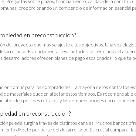
le. Preguntas sobre plazos, financiamiento, calidad de la construc
comunes, proporcionando un compendio de información esencial para 
propiedad en preconstrucción?
n del proyecto que más se ajuste a tus objectivos. Una vez elegid
l desarrollador. Es fundamental revisar todos los términos del acuer
os desarrolladores ofrecen planes de pago escalonados, lo que te pe
ción común para los compradores. La mayoría de los contratos estip
dad de materiales pueden afectar estos tiempos. Es recomendable di
 que aborden posibles retrasos y las compensaciones correspondien
opiedad en preconstrucción?
ción puede surgir a través de distintos canales. Muchos bancos of
miento directo por parte del desarrollador. Es crucial comparar las