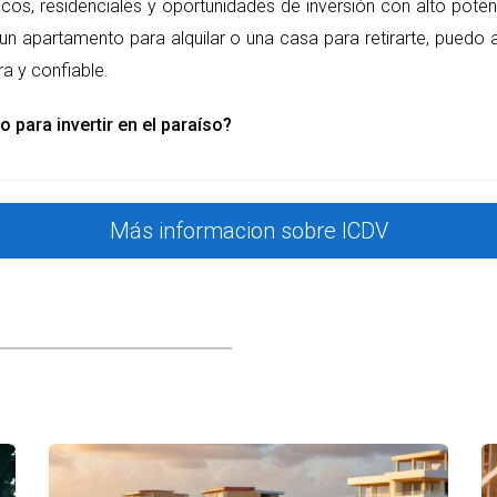
nfianza y claridad en cada etapa. Tu hogar merece ser un reflejo d
ticos, residenciales y oportunidades de inversión con alto poten
un apartamento para alquilar o una casa para retirarte, puedo 
a y confiable.
 en preconstrucción?
o para invertir en el paraíso?
s, incluyendo la posibilidad de personalizar aspectos del hogar, 
adquirir una propiedad en una zona que se espera que se valorice 
e tus decisiones de compra.
Más informacion sobre ICDV
llador?
cial. Revisa proyectos anteriores, busca reseñas en línea y habla 
mo, Ministerio de la Vivienda, Ministerio de Obras públicas, Direc
os de entrega y calidad. Un desarrollador con buena reputación pro
os con la compra de propiedades en preconstrucción?
omo impuestos, tarifas de mantenimiento, Indice de costo directo
nto. También revisa si hay costos adicionales por personalización y