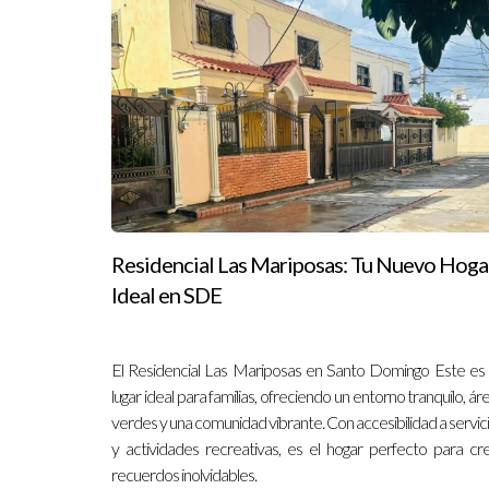
¿Qué aspectos legales debo considerar
Es fundamental consultar a un abogado especializ
También es importante entender las leyes locales 
¿Puedo revender la propiedad antes de
La venta de una propiedad en preconstrucción ant
por lo que te recomiendo contar con la aprobaci
implicaciones legales y financieras de una posible
Residencial Las Mariposas: Tu Nuevo Hoga
Ideal en SDE
El Residencial Las Mariposas en Santo Domingo Este es
lugar ideal para familias, ofreciendo un entorno tranquilo, ár
verdes y una comunidad vibrante. Con accesibilidad a servic
y actividades recreativas, es el hogar perfecto para cr
recuerdos inolvidables.