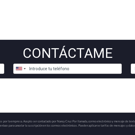
CONTÁCTAME
os por la empresa. Acepto ser contactado por Nancy Cruz Por llamada, correo electrónico y mensaje de text
nlace para cancelar la suscripción en los correos electrónicos. Pueden aplicarse tarifas de mensajes y datos