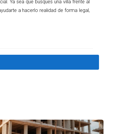
e tus sueños y necesidades, y este es el
cial. Ya sea que busques una villa frente al
ayudarte a hacerlo realidad de forma legal,
precios más bajos en comparación con
rápidamente. Además, al ser parte del proceso
con compradores anteriores. Además, consulta
cion General de Impuestos Internos , Acoprovi
porcionará confianza en tu inversión.
 de la construcción de vivienda (ICDV) y
 los gastos de cierre, que pueden variar según el