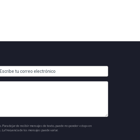
o. Para dejar de recibir mensajes de texto, puede responder «stop» en
. La frecuencia de los mensajes puede variar.