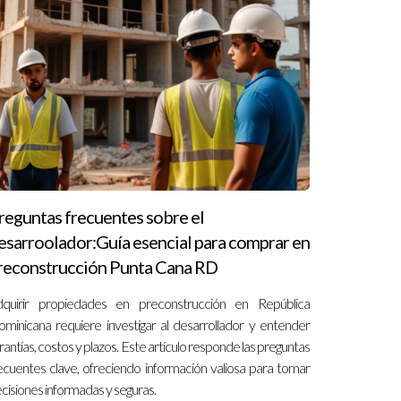
que todos los términos sean justos y claros.
s sobre el financiamiento y las garantías.
ciertas restricciones según el contrato firmado,
agente inmobiliario para comprender las
reguntas frecuentes sobre el
esarroolador:Guía esencial para comprar en
reconstrucción Punta Cana RD
quirir propiedades en preconstrucción en República
minicana requiere investigar al desarrollador y entender
rantías, costos y plazos. Este artículo responde las preguntas
ecuentes clave, ofreciendo información valiosa para tomar
cisiones informadas y seguras.