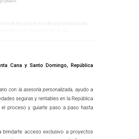
go plazo.
ayoría de los proyectos de preconstrucción
s pueden variar. Generalmente los
edad incluya detalles sobre la cobertura y las
Punta Cana y Santo Domingo, República
una excelente oportunidad para hacer preguntas
l mismo tiempo, interactuar con otros
rio con la asesoría personalizada
, ayudo a
r en tu futuro comienza con hacer las
edades seguras y rentables en la República
ar el proceso y guiarte paso a paso hasta
vo. Al abordar las preguntas frecuentes que
ra brindarte acceso exclusivo a proyectos
ue, más allá de los aspectos técnicos del