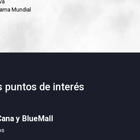
va
Fama Mundial
s puntos de interés
ana y BlueMall
os