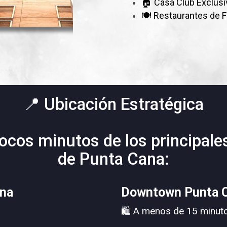
🏠 Casa Club Exclusi
🍽️ Restaurantes de 
📍 Ubicación Estratégica
ocos minutos de los principale
de Punta Cana:
ana
Downtown Punta C
🛍 A menos de 15 minut