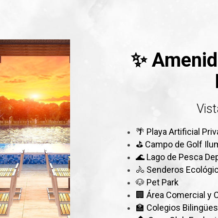
✨ Amenid
Vis
🌴 Playa Artificial Pr
⛳ Campo de Golf Ilu
🌊 Lago de Pesca Dep
🚴 Senderos Ecológico
🐶 Pet Park
🏢 Área Comercial y 
🏫 Colegios Bilingüe