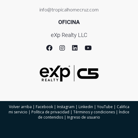
info@tropicalhomecruz.com
OFICINA
eXp Realty LLC
Volver arriba
|
Facebook
|
Instagram
|
Linkedin
|
YouTube
|
Califica
mi servicio
|
Política de privacidad
|
Términos y condiciones
|
Índice
de contenidos
|
Ingreso de usuario