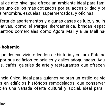
l de alto nivel que ofrece un ambiente ideal para famil
 es uno de los más cotizados por su accesibilidad y pr
e renombre, escuelas, supermercados, y oficinas.
ta de apartamentos y algunas casas de lujo, y su inf
tivas, como el Parque Iberoamérica, brindan espacios
 a centros comerciales como Ágora Mall y Blue Mall 
.
to bohemio
que desean vivir rodeados de historia y cultura. Este se
 sus edificios coloniales y calles adoquinadas. Aquí,
cafés, galerías de arte y restaurantes que ofrecen 
encia única, ideal para quienes valoran un estilo de vi
en edificios históricos remodelados, que conservan 
ién una variada oferta cultural y social, ideal par
dad