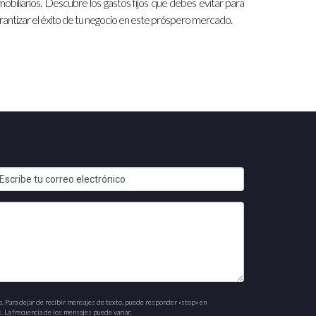
mobiliarios. Descubre los gastos fijos que debes evitar para
rantizar el éxito de tu negocio en este próspero mercado.
o. Para dejar de recibir mensajes de texto, puede responder «stop» en
. La frecuencia de los mensajes puede variar.