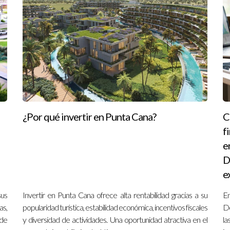
¿Por qué invertir en Punta Cana?
C
f
e
D
e
sus
Invertir en Punta Cana ofrece alta rentabilidad gracias a su
E
s,
popularidad turística, estabilidad económica, incentivos fiscales
Do
 de
y diversidad de actividades. Una oportunidad atractiva en el
l