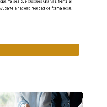
cial. Ya sea que busques una villa frente al
quilidad de Bella Vista, o la exclusividad 
ios, espacios recreativos y opciones de 
ayudarte a hacerlo realidad de forma legal,
blica Dominicana.