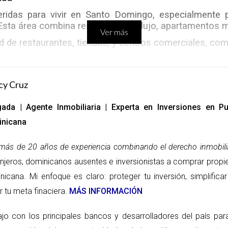
feridas para vivir en Santo Domingo, especialmente
. Esta área combina residencias de lujo, apartamentos 
Ver más
d de restaurantes, tiendas, y centros comerciales, com
mones verdes de Santo Domingo, se encuentra muy ce
 libre, como caminatas, ciclismo y ejercicios. La cerca
hace que este sector sea muy atractivo para familias y 
cy Cruz
tacto con la naturaleza
ada | Agente Inmobiliaria | Experta en Inversiones en 
uesta Hermosa es ideal para aquellos que desean vivi
nicana
a por sus áreas residenciales de lujo y su proximida
más de 20 años de experiencia combinando el derecho inmobilia
 unifamiliares y villas, que ofrecen espacios ampli
anjeros, dominicanos ausentes e inversionistas a comprar propi
tes disfrutar de un ambiente natural y realizar activi
nicana. Mi enfoque es claro: proteger tu inversión, simplific
n tranquilidad y contacto con la naturaleza.
r tu meta finaciera.
MÁS INFORMACIÓN
ajo con los principales bancos y desarrolladores del país pa
as para vivir que se adaptan a diferentes estilos de v