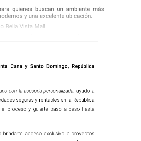
 para quienes buscan un ambiente más 
modernos y una excelente ubicación.
o Bella Vista Mall.
rca de Bella Vista y es perfecto para 
nía a esta área recreativa, junto con la 
jóvenes profesionales.
Punta Cana y Santo Domingo, República
r en un ambiente exclusivo y rodeado de 
d a la naturaleza, sin dejar de estar 
rio con la asesoría personalizada
, ayudo a
os y privacidad. La cercanía al Jardín 
edades seguras y rentables en la República
dades recreativas al aire libre. Es una 
ar el proceso y guiarte paso a paso hasta
ra brindarte acceso exclusivo a proyectos
ida y necesidades. Tanto si prefieres la 