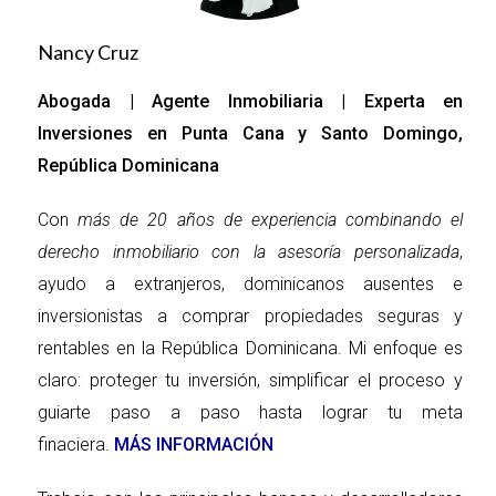
Cuando encuentres la propiedad ideal, es hora de hacer 
una oferta formal. Tu agente inmobiliario te ayudará a 
determinar un precio justo basado en el mercado actual y 
Nancy Cruz
las condiciones de la propiedad.
Abogada | Agente Inmobiliaria | Experta en
6. Negociación y contrato preliminar
Inversiones en Punta Cana y Santo Domingo,
República Dominicana
Una vez que se acepte tu oferta, se redactará un contrato 
preliminar (opcional) donde se establecerán los términos 
acordados entre ambas partes. Este documento suele 
Con
más de 20 años de experiencia combinando el
incluir un depósito inicial para asegurar la propiedad.
derecho inmobiliario con la asesoría personalizada
,
ayudo a extranjeros, dominicanos ausentes e
7. Debida diligencia
inversionistas a comprar propiedades seguras y
Es crucial realizar una debida diligencia antes de iniciar la 
rentables en la República Dominicana. Mi enfoque es
compra. Esto incluye verificar la documentación legal del 
claro: proteger tu inversión, simplificar el proceso y
inmueble, así como la experiencia y el historial del 
desarrollador o el vendedor, asegurarte de que no existan 
guiarte paso a paso hasta lograr tu meta
gravámenes o problemas legales asociados y revisar el 
finaciera.
MÁS INFORMACIÓN
estado físico de la propiedad.