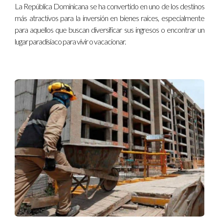
La República Dominicana se ha convertido en uno de los destinos
Si tienes alguna pregunta o necesitas asesoría 
más atractivos para la inversión en bienes raíces, especialmente
personalizada sobre cómo comprar una propiedad en 
para aquellos que buscan diversificar sus ingresos o encontrar un
República Dominicana, no dudes en contactarme. Estoy 
lugar paradisíaco para vivir o vacacionar.
aquí para ayudarte en cada paso del camino hacia tu 
nueva inversión.