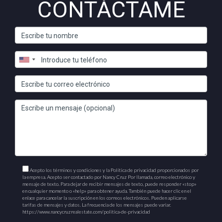
CONTÁCTAME
Acepto los términos y condiciones y la Política de privacidad proporcionados por
la empresa. Acepto ser contactado por Nancy Cruz Por llamada, correo electrónico y
mensaje de texto. Para dejar de recibir mensajes de texto, puede responder «stop»
en cualquier momento o «help» para obtener ayuda. También puede hacer clic en el
enlace para cancelar la suscripción en los correos electrónicos. Pueden aplicarse
tarifas de mensajes y datos. La frecuencia de los mensajes puede variar.
https://www.nancycruzrealestate.com/politica-de-privacidad