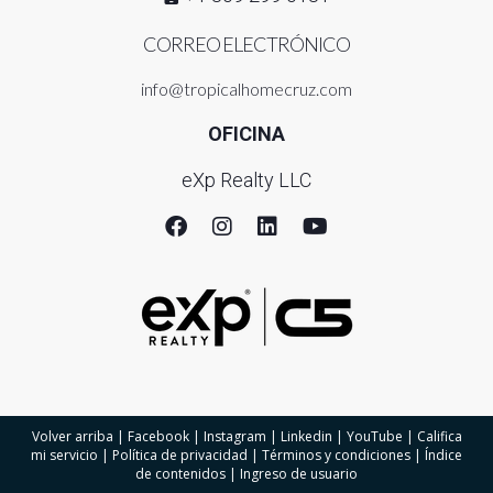
CORREO ELECTRÓNICO
info@tropicalhomecruz.com
OFICINA
eXp Realty LLC
Volver arriba
|
Facebook
|
Instagram
|
Linkedin
|
YouTube
|
Califica
mi servicio
|
Política de privacidad
|
Términos y condiciones
|
Índice
de contenidos
|
Ingreso de usuario