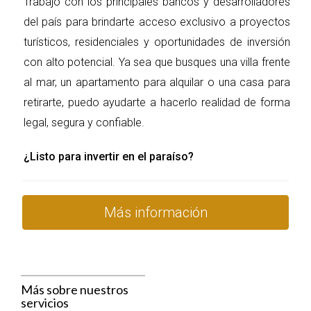
Trabajo con los principales bancos y desarrolladores
8. Financiamiento
del país para brindarte acceso exclusivo a proyectos
Si necesitas financiamiento para adquirir la propiedad, este 
turísticos, residenciales y oportunidades de inversión
es el momento de gestionar tu préstamo hipotecario con 
con alto potencial. Ya sea que busques una villa frente
bancos locales o instituciones financieras. Asegúrate de 
comparar tasas y condiciones para obtener la mejor 
al mar, un apartamento para alquilar o una casa para
opción.
retirarte, puedo ayudarte a hacerlo realidad de forma
legal, segura y confiable.
9. Firma del contrato definitivo
Una vez completada la debida diligencia y asegurado el 
¿Listo para invertir en el paraíso?
financiamiento (si aplica), procederás a firmar el contrato 
definitivo ante un notario público. Este documento 
formaliza la transferencia de propiedad y debe incluir todos 
Más información
los términos acordados.
10. Registro de la propiedad
Después de firmar el contrato definitivo, deberás registrar 
la propiedad en el Registro de Títulos correspondiente para 
Más sobre nuestros
servicios
garantizar tu derecho sobre ella. Este paso es esencial 