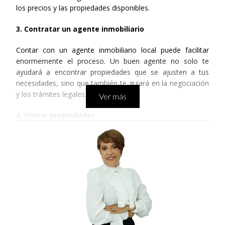
los precios y las propiedades disponibles.
3. Contratar un agente inmobiliario
Contar con un agente inmobiliario local puede facilitar 
enormemente el proceso. Un buen agente no solo te 
ayudará a encontrar propiedades que se ajusten a tus 
necesidades, sino que también te guiará en la negociación 
y los trámites legales.
Ver más
4. Visitar propiedades
Organiza visitas a las propiedades que más te interesen. 
Durante estas visitas, presta atención a detalles como el 
estado general del inmueble, la ubicación y las amenidades 
cercanas.
5. Hacer una oferta