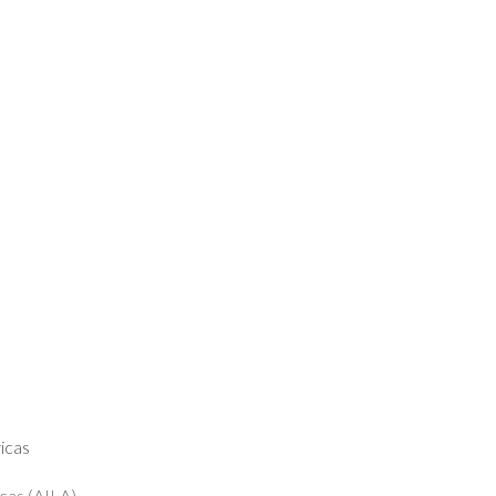
icas
cas (AILA)