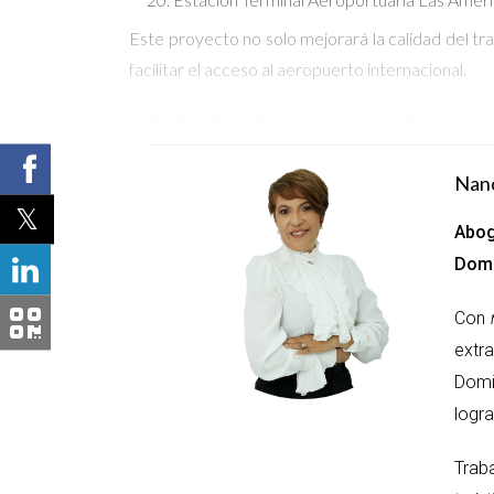
Este proyecto no solo mejorará la calidad del tra
facilitar el acceso al aeropuerto internacional.
FUENTE: REVISTA PANORAMA
👉
Enlace aquí
Nan
Abog
Domi
Con
extr
Domi
logra
Trab