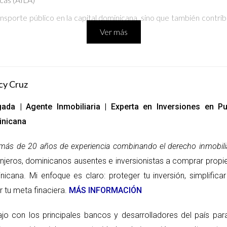
nsporte público en la capital dominicana, sino que también contribui
Ver más
cy Cruz
ada | Agente Inmobiliaria | Experta en Inversiones en 
nicana
más de 20 años de experiencia combinando el derecho inmobilia
anjeros, dominicanos ausentes e inversionistas a comprar propi
nicana. Mi enfoque es claro: proteger tu inversión, simplific
r tu meta finaciera.
MÁS INFORMACIÓN
ajo con los principales bancos y desarrolladores del país pa