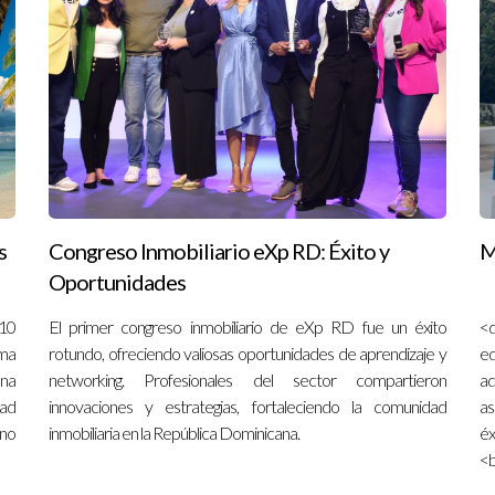
s
Congreso Inmobiliario eXp RD: Éxito y
M
Oportunidades
 10
El primer congreso inmobiliario de eXp RD fue un éxito
<
ima
rotundo, ofreciendo valiosas oportunidades de aprendizaje y
ed
una
networking. Profesionales del sector compartieron
ad
dad
innovaciones y estrategias, fortaleciendo la comunidad
as
ino
inmobiliaria en la República Dominicana.
éx
<b