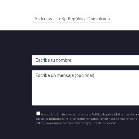
Artículos
eXp República Dominicana
Acepto los términos y condiciones y la Política de privacidad proporcionad
cualquier momento o «help» para obtener ayuda. También puede hacer clic en el e
https://www.nancycruzrealestate.com/politica-de-privacidad