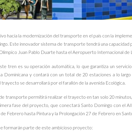
tivo hacia la modernización del transporte en el país con la imple
ngo. Este innovador sistema de transporte tendrá una capacidad p
o Olímpico Juan Pablo Duarte hasta el Aeropuerto Internacional de 
te tren es su operación automática, lo que garantiza un servicio
a Dominicana y contará con un total de 20 estaciones a lo largo
l trayecto se desarrollará por el farallón de la avenida Ecológica.
 transporte permitirá realizar el trayecto en tan solo 20 minutos
rimera fase del proyecto, que conectará Santo Domingo con el AI
27 de Febrero hasta Pintura y la Prolongación 27 de Febrero en Sa
ue formarán parte de este ambicioso proyecto: