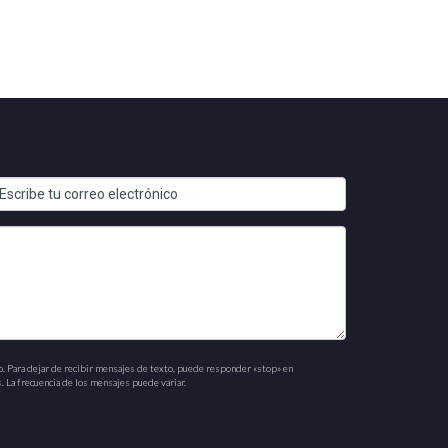
o. Para dejar de recibir mensajes de texto, puede responder «stop» en
. La frecuencia de los mensajes puede variar.