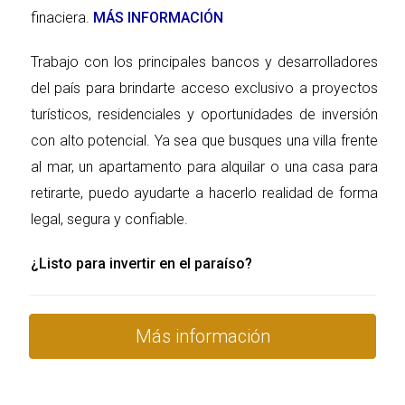
tus proyectos.
finaciera.
MÁS INFORMACIÓN
Desventajas:
Trabajo con los principales bancos y desarrolladores
del país para brindarte acceso exclusivo a proyectos
Costos Adicionales: Crear y mantener una empresa implica
turísticos, residenciales y oportunidades de inversión
gastos adicionales como registro, contabilidad y
con alto potencial. Ya sea que busques una villa frente
cumplimiento legal. Estos costos pueden sumar
al mar, un apartamento para alquilar o una casa para
rápidamente si no se gestionan adecuadamente.
retirarte, puedo ayudarte a hacerlo realidad de forma
Complejidad Administrativa: La gestión de una empresa
legal, segura y confiable.
requiere tiempo y esfuerzo adicional para cumplir con las
¿Listo para invertir en el paraíso?
regulaciones fiscales y legales. Esto puede ser un desafío si
no tienes experiencia previa en administración
empresarial.
Más información
3. Beneficios del Gobierno Dominicano para Facilitar la
Compra de Propiedades