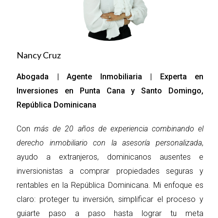
Ventajas:
Protección de Activos: Al adquirir propiedades a través de
una empresa, puedes proteger tus activos personales en
Nancy Cruz
caso de litigios o problemas financieros relacionados con
la propiedad.
Abogada | Agente Inmobiliaria | Experta en
Inversiones en Punta Cana y Santo Domingo,
Beneficios Fiscales: Las empresas pueden acceder a
República Dominicana
deducciones fiscales que no están disponibles para
individuos, lo que puede resultar en un ahorro significativo
Con
más de 20 años de experiencia combinando el
en impuestos.
derecho inmobiliario con la asesoría personalizada
,
ayudo a extranjeros, dominicanos ausentes e
Facilidad para Inversiones Futuras: Si planeas expandir tu
inversionistas a comprar propiedades seguras y
portafolio inmobiliario, tener propiedades bajo una
rentables en la República Dominicana. Mi enfoque es
empresa facilita la gestión y el financiamiento. Además,
claro: proteger tu inversión, simplificar el proceso y
puedes atraer inversionistas interesados en participar en
guiarte paso a paso hasta lograr tu meta