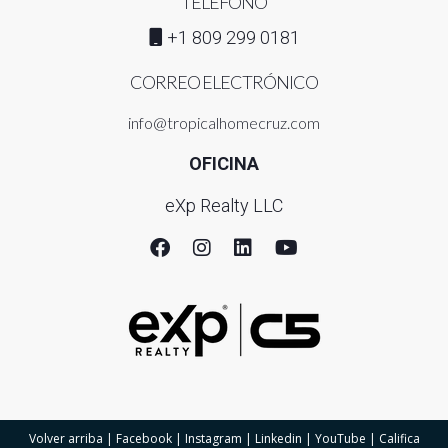
TELÉFONO
+1 809 299 0181
CORREO ELECTRÓNICO
info@tropicalhomecruz.com
OFICINA
eXp Realty LLC
Volver arriba
|
Facebook
|
Instagram
|
Linkedin
|
YouTube
|
Califica