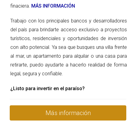
modernas de eficiencia energética.
finaciera.
MÁS INFORMACIÓN
Trabajo con los principales bancos y desarrolladores
3. Propiedades en Pre-Construcción
del país para brindarte acceso exclusivo a proyectos
Las propiedades en pre-construcción son aquellas que
turísticos, residenciales y oportunidades de inversión
aún no han sido construidas pero están disponibles para
con alto potencial. Ya sea que busques una villa frente
su compra antes de finalizar la construcción.
al mar, un apartamento para alquilar o una casa para
retirarte, puedo ayudarte a hacerlo realidad de forma
Ventajas:
legal, segura y confiable.
Precios Iniciales Atractivos: A menudo se ofrecen
¿Listo para invertir en el paraíso?
precios promocionales durante la fase de pre-
construcción, lo que puede resultar en una inversión
rentable a largo plazo.
Personalización: Algunos desarrolladores permiten a
Más información
los compradores personalizar ciertos aspectos del
diseño interior antes de completar la construcción.
Valor Potencial: Si el desarrollo se encuentra en una