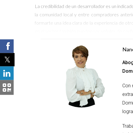
La credibilidad de un desarrollador es un indica
la comunidad local y entre compradores anterio
formarte una idea clara de la experiencia de ot
en el sector también pueden ser señales de confi
Experiencia y proyectos anteriores
Nan
Un desarrollador con experiencia en el mercado
Abog
proyectos anteriores para ver cómo son en tér
Domi
anteriores, ya que esto te permitirá evaluar de 
trayectoria exitosa, es más probable que cumpla 
Con
Transparencia y documentación
extr
Domi
Un desarrollador confiable debe ser transparent
logra
de construcción, licencias y contratos claros.
propiedades en las que estás interesado. Un de
Trab
motivo de preocupación.