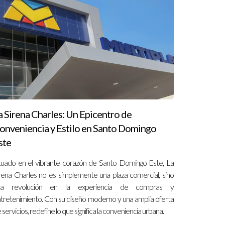
enibilidad y la comunidad. Otros desarrolladores,
endo propiedades que han resonado profundamente
ltados positivos y a un aumento en el valor de tu
 y una inversión segura en Punta Cana. La
a Sirena Charles: Un Epicentro de
onveniencia y Estilo en Santo Domingo
ste
ana. La atención a la calidad, la reputación y la
ones bien fundamentadas es la clave para asegurar
tuado en el vibrante corazón de Santo Domingo Este, La
rena Charles no es simplemente una plaza comercial, sino
na revolución en la experiencia de compras y
tretenimiento. Con su diseño moderno y una amplia oferta
 servicios, redefine lo que significa la conveniencia urbana.