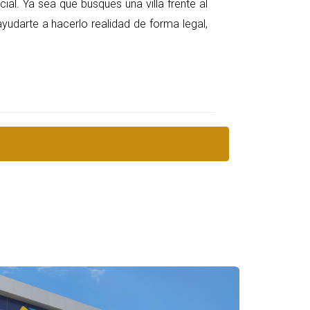
cial. Ya sea que busques una villa frente al
ayudarte a hacerlo realidad de forma legal,
ar una compra. Asegúrate de que el desarrollador
 después de la compra. Esto es particularmente
 propiedad.
n sus experiencias.
 en Punta Cana puede proporcionarte información
el desarrollo.
s y comparar sus ofertas.
r y reflexionar sobre tus opciones.
putación en el mercado. El Grupo Puntacana es un