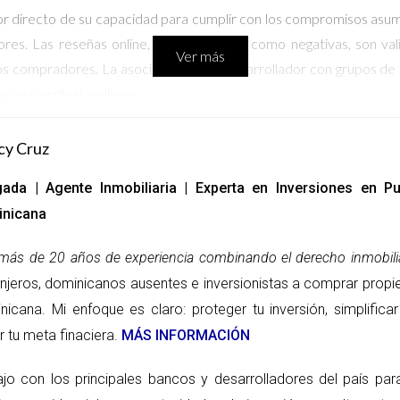
dor directo de su capacidad para cumplir con los compromisos asumi
res. Las reseñas online, tanto positivas como negativas, son va
Ver más
ros compradores. La asociación de un desarrollador con grupos de
anza y profesionalismo.
cy Cruz
 puede ofrecer garantías sobre la calidad de sus proyectos. Inve
ada | Agente Inmobiliaria | Experta en Inversiones en 
minos de diseño, calidad de construcción y acabados. Una buena
nicana
primera mano el nivel de calidad y atención al detalle que ofrec
con tus expectativas.
más de 20 años de experiencia combinando el derecho inmobilia
anjeros, dominicanos ausentes e inversionistas a comprar propi
nicana. Mi enfoque es claro: proteger tu inversión, simplific
e en sus tratos comerciales. Asegúrate de que te proporcionen tod
r tu meta finaciera.
MÁS INFORMACIÓN
 No dudes en solicitar referencias de otros compradores e inspe
sarrollador que no posee la documentación adecuada o que se mu
ajo con los principales bancos y desarrolladores del país pa