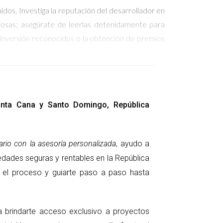
dos. Investiga la reputación del desarrollador en
liosas; asegúrate de leerlas detenidamente para
 inversión reconocidos o la obtención de premios
stiga el portafolio del desarrollador y analiza
Punta Cana y Santo Domingo, República
 práctica es visitar personalmente desarrollos
e el desarrollador. Si un desarrollador tiene una
rio con la asesoría personalizada
, ayudo a
edades seguras y rentables en la República
ar el proceso y guiarte paso a paso hasta
a la documentación necesaria, incluidos permisos
ccionar cualquier documento relacionado con las
estra reacio a compartir información podría ser
ra brindarte acceso exclusivo a proyectos