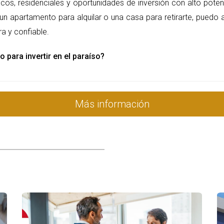
ticos, residenciales y oportunidades de inversión con alto poten
un apartamento para alquilar o una casa para retirarte, puedo 
a y confiable.
ost-venta son elementos esenciales a considerar antes de realiz
n y expliquen claramente los servicios de soporte disponibles
o para invertir en el paraíso?
uen servicio post-venta puede ser un gran apoyo en la gestión de la
ARA EVALUAR DESARROLLADORES
Más información
 redes sociales y sitios de reseñas donde los compradores comparta
agentes inmobiliarios o abogados con experiencia en propiedades
a visitas a proyectos anteriores para evaluar la calidad y el entorno d
 ser una excelente oportunidad para conocer a varios desarrolladore
omar decisiones rápidas. Tómate el tiempo necesario para investiga
s exitosos en Punta Cana que han logrado construir una sólida re