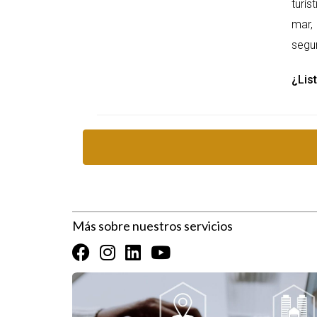
turís
Garantías y servicios post-venta
mar, 
segur
Las garantías de construcción y los servicios p
ofrezca garantías por defectos de construcció
¿List
importante si planeas alquilar tu propiedad; un b
CONSEJOS PRÁCTICOS P
Investiga en línea: Busca foros, grupos de
Consulta a expertos locales: Hablar con 
valiosa.
Visita las propiedades: Si es posible, realiz
Asiste a ferias inmobiliarias: Estas suelen
Más sobre nuestros servicios
No te apresures: No sientas presión para t
CASOS DE ÉXITO
Consideremos algunos ejemplos de desarrolladore