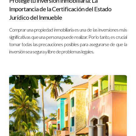
Protege tu Inversión Inmobiliaria: La
Importancia de la Certificación del Estado
para tu éxito financiero!
Jurídico del Inmueble
Comprar una propiedad inmobiliaria es una de las inversiones más
significativas que una persona puede realizar. Por lo tanto, es crucial
tomar todas las precauciones posibles para asegurarse de que la
inversión sea segura y libre de problemas legales.