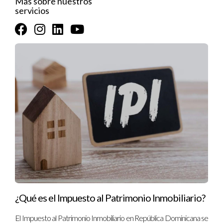
Más sobre nuestros
a las condiciones cambiantes
servicios
del mercado asegurará tu
estabilidad a largo plazo.
Enfoque transparente y
compromiso con tu éxito
:
Más allá de los números, es
fundamental buscar una
oficina de corretaje que
ofrezca un enfoque inteligente
y transparente hacia la
compensación. Este capítulo
explorará la importancia de
¿Qué es el Impuesto al Patrimonio Inmobiliario?
políticas claras y un
compromiso real con tu éxito y
El Impuesto al Patrimonio Inmobiliario en República Dominicana se