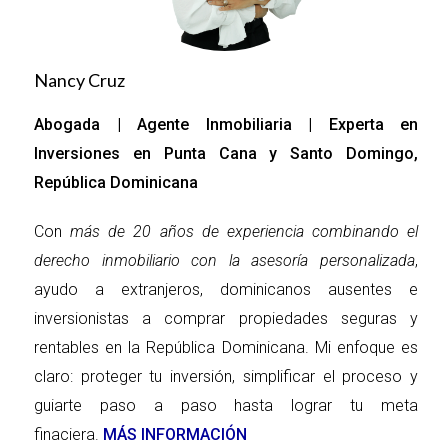
comisiones. hay que
preguntarse: ¿es competitivo
Nancy Cruz
y adecuado para tu situación?
¿existen restricciones que
Abogada | Agente Inmobiliaria | Experta en
puedan restringir tu capacidad
Inversiones en Punta Cana y Santo Domingo,
para maximizar tus ingresos?.
República Dominicana
Es sumamente importante
analizar la relevancia de
Con
más de 20 años de experiencia combinando el
evaluar esta información antes
derecho inmobiliario con la asesoría personalizada
,
de comprometerte con un
ayudo a extranjeros, dominicanos ausentes e
corredor y cómo podría incidir
inversionistas a comprar propiedades seguras y
en tu éxito financiero.
rentables en la República Dominicana. Mi enfoque es
claro: proteger tu inversión, simplificar el proceso y
guiarte paso a paso hasta lograr tu meta
Visión a futuro: Cambios y
finaciera.
MÁS INFORMACIÓN