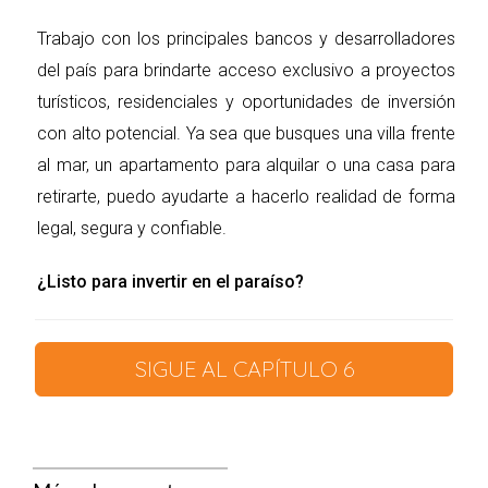
adaptabilidad
:
Las dinámicas del mercado
Trabajo con los principales bancos y desarrolladores
inmobiliario pueden
del país para brindarte acceso exclusivo a proyectos
experimentar
turísticos, residenciales y oportunidades de inversión
transformaciones, y junto con
con alto potencial. Ya sea que busques una villa frente
ellas, es posible que cambien
al mar, un apartamento para alquilar o una casa para
las políticas de compensación.
retirarte, puedo ayudarte a hacerlo realidad de forma
Esta sección te orientará en la
legal, segura y confiable.
reflexión sobre posibles
cambios futuros y en cómo tu
¿Listo para invertir en el paraíso?
corredor inmobiliario tiene
previsto abordarlos. La
SIGUE AL CAPÍTULO 6
capacidad de adaptación
resulta fundamental, y la
elección de una oficina de
corretaje que pueda ajustarse