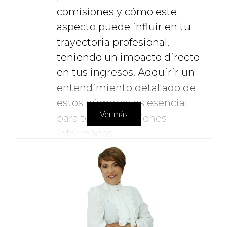
comisiones y cómo este
aspecto puede influir en tu
trayectoria profesional,
teniendo un impacto directo
en tus ingresos. Adquirir un
entendimiento detallado de
estos números es esencial
Ver más
para tomar decisiones
informadas.
Tope de comisiones
:
Un factor adicional a
considerar es la existencia de
algún límite en la división de