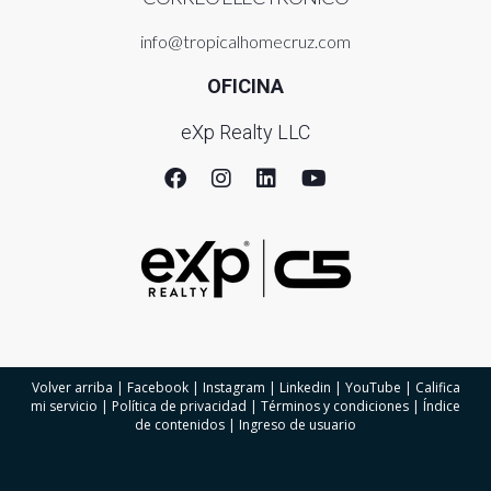
info@tropicalhomecruz.com
OFICINA
eXp Realty LLC
Volver arriba
|
Facebook
|
Instagram
|
Linkedin
|
YouTube
|
Califica
mi servicio
|
Política de privacidad
|
Términos y condiciones
|
Índice
de contenidos
|
Ingreso de usuario