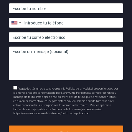
Acepto los términos y condiciones y la Política de privacidad proporcionados por
la empresa. Acepto ser contactado por Nancy Cruz Por llamada, correo electrónico y
mensaje de texto. Para dejar de recibir mensajes de texto, puede responder «stop»
en cualquier momento o «help» para obtener ayuda. También puede hacer clic en el
enlace para cancelar la suscripción en los correos electrónicos. Pueden aplicarse
tarifas de mensajes y datos. La frecuencia de los mensajes puede variar.
https://www.nancycruzrealestate.com/politica-de-privacidad