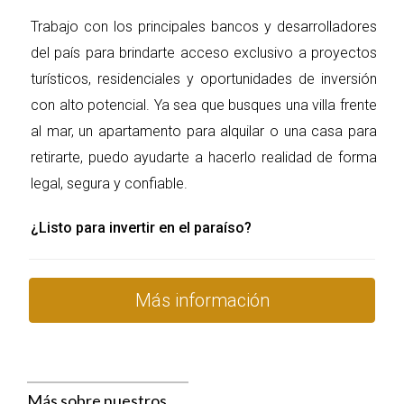
porcentaje del precio de la vivienda como 
Trabajo con los principales bancos y desarrolladores
pago inicial, generalmente entre el 20% y 
del país para brindarte acceso exclusivo a proyectos
30% del valor de la propiedad.
turísticos, residenciales y oportunidades de inversión
Asegúrate de tener todos los documentos en 
con alto potencial. Ya sea que busques una villa frente
regla, ya que esto agilizará el proceso de 
aprobación del crédito.
al mar, un apartamento para alquilar o una casa para
retirarte, puedo ayudarte a hacerlo realidad de forma
3. El proceso de solicitud paso a paso
legal, segura y confiable.
El proceso de solicitud con Banreservas es 
sencillo y transparente. A continuación, los 
¿Listo para invertir en el paraíso?
pasos que debes seguir:
Consulta preliminar
: Visita una sucursal 
Más información
de Banreservas o consulta a través de su 
página web. Puedes recibir asesoría 
personalizada sobre el crédito y resolver 
dudas antes de iniciar el trámite.
Más sobre nuestros
Entrega de documentos
: Reúne los 