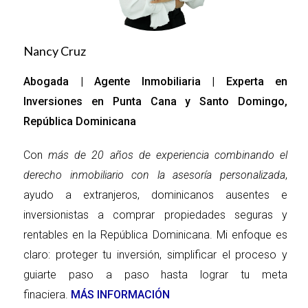
requisitos. Aquí te mencionamos los 
principales:
Edad y documentación
: Debes ser 
Nancy Cruz
mayor de 18 años y presentar una cédula 
de identidad o pasaporte si eres 
Abogada | Agente Inmobiliaria | Experta en
extranjero.
Inversiones en Punta Cana y Santo Domingo,
Ingresos demostrables
: Se requiere 
República Dominicana
presentar comprobantes de ingresos, que 
pueden ser en forma de constancias de 
Con
más de 20 años de experiencia combinando el
empleo, estados financieros, o 
derecho inmobiliario con la asesoría personalizada
,
declaraciones de impuestos si eres 
ayudo a extranjeros, dominicanos ausentes e
trabajador independiente.
inversionistas a comprar propiedades seguras y
Historial crediticio
: Un buen historial 
rentables en la República Dominicana. Mi enfoque es
crediticio aumenta tus probabilidades de 
claro: proteger tu inversión, simplificar el proceso y
aprobación, ya que demuestra 
guiarte paso a paso hasta lograr tu meta
responsabilidad financiera.
finaciera.
Anticipo
MÁS INFORMACIÓN
: Banreservas suele requerir un 