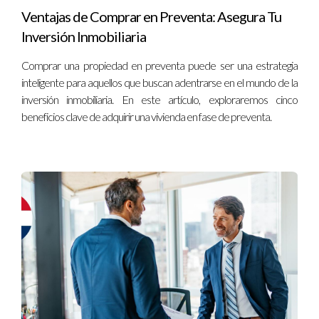
proporciona asesoría durante el proceso 
Ventajas de Comprar en Preventa: Asegura Tu
de solicitud y la posibilidad de ajustar las 
Inversión Inmobiliaria
condiciones del crédito en caso de 
Comprar una propiedad en preventa puede ser una estrategia
cambios en la situación financiera del 
inteligente para aquellos que buscan adentrarse en el mundo de la
cliente.
inversión inmobiliaria. En este artículo, exploraremos cinco
Conclusión
beneficios clave de adquirir una vivienda en fase de preventa.
Financiar una casa con Banreservas es una 
opción confiable y accesible para quienes 
desean adquirir una vivienda en la República 
Dominicana. Con requisitos claros, un proceso 
de solicitud estructurado y beneficios 
atractivos, este banco es una excelente 
opción para los compradores de primera 
vivienda o inversionistas en el país.