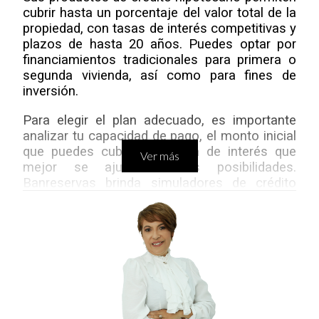
cubrir hasta un porcentaje del valor total de la 
propiedad, con tasas de interés competitivas y 
plazos de hasta 20 años. Puedes optar por 
financiamientos tradicionales para primera o 
segunda vivienda, así como para fines de 
inversión.
Para elegir el plan adecuado, es importante 
analizar tu capacidad de pago, el monto inicial 
que puedes cubrir, y la tasa de interés que 
Ver más
mejor se ajuste a tus posibilidades. 
Banreservas brinda simuladores de crédito 
que permiten estimar tus cuotas mensuales, 
facilitando la planeación de tu presupuesto.
2. Requisitos para solicitar el crédito 
hipotecario
Para solicitar un crédito hipotecario en 
Banreservas, es necesario cumplir con ciertos 