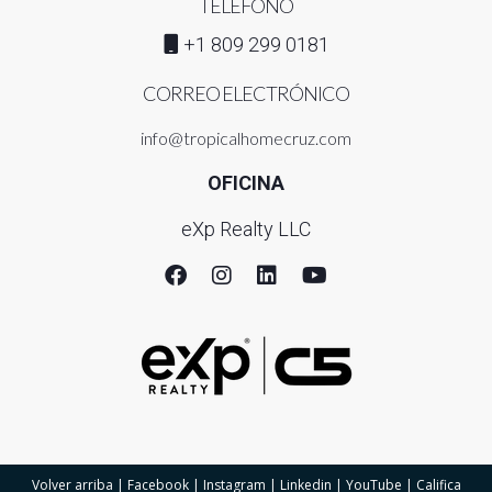
TELÉFONO
+1 809 299 0181
CORREO ELECTRÓNICO
info@tropicalhomecruz.com
OFICINA
eXp Realty LLC
Volver arriba
|
Facebook
|
Instagram
|
Linkedin
|
YouTube
|
Califica