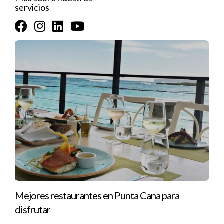
servicios
documentos requeridos, que incluyen 
comprobantes de ingresos, 
identificaciones y, si ya tienes una 
propiedad en mente, la documentación de 
la propiedad.
Evaluación de la solicitud
: Banreservas 
evaluará tus documentos, ingresos y 
capacidad de pago. En esta etapa, es 
posible que soliciten información 
adicional o una garantía.
Aprobación y firma del contrato
: Una 
vez aprobado el crédito, procederás a 
firmar el contrato de préstamo y los 
documentos relacionados con la 
hipoteca. A partir de aquí, recibirás el 
Mejores restaurantes en Punta Cana para
desembolso del préstamo para completar 
disfrutar
la compra de la propiedad.