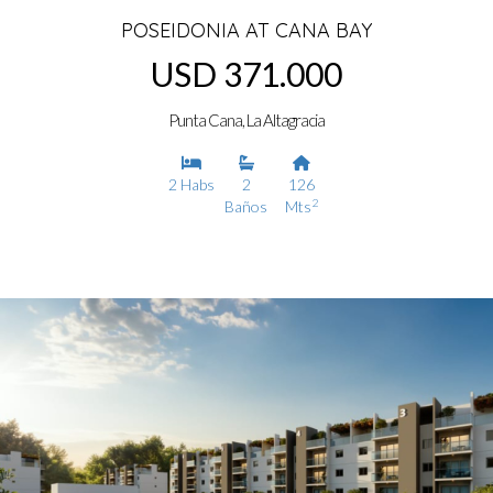
POSEIDONIA AT CANA BAY
USD 371.000
Punta Cana, La Altagracia
2 Habs
2
126
2
Baños
Mts
Ver detalles