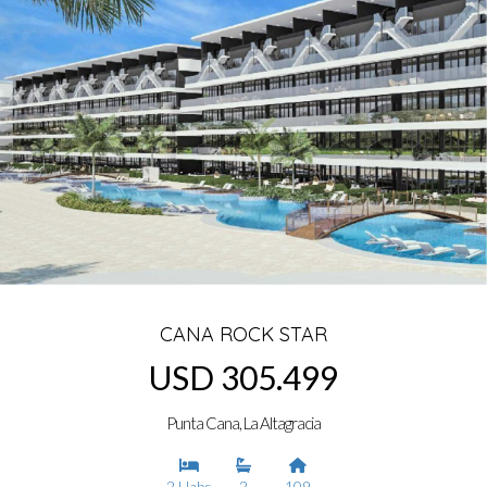
CANA ROCK STAR
USD 305.499
Punta Cana, La Altagracia
2 Habs
2
109