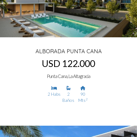
ALBORADA PUNTA CANA
USD 122.000
Punta Cana, La Altagracia
2 Habs
2
90
2
Baños
Mts
Ver detalles