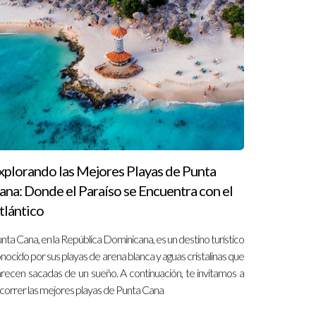
frecerte una perspectiva valiosa sobre el
 mejor idea de la zona y sus alrededores.
es antes de firmar cualquier contrato.
esperar.
ncia de crecimiento, la calidad de vida y el
ecursos en línea, así como comunidades de
xplorando las Mejores Playas de Punta
or el proceso.
ana: Donde el Paraíso se Encuentra con el
tlántico
nta Cana, en la República Dominicana, es un destino turístico
nocido por sus playas de arena blanca y aguas cristalinas que
recen sacadas de un sueño. A continuación, te invitamos a
que protegen al comprador, pero es esencial
correr las mejores playas de Punta Cana