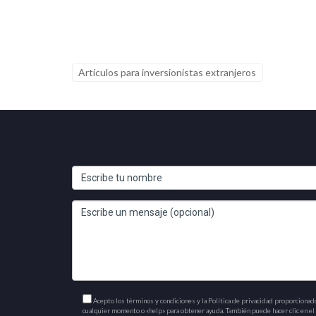
¿Es difícil obtener financiamiento pa
No necesariamente. Muchas instituci
entidades locales para conocer tus op
Artículos para inversionistas extranjeros
¿Puedo revender la propiedad antes 
En la mayoría de los casos, puedes r
abogado especializado en bienes raíc
¿Cuánto tiempo se tarda en construir
El tiempo de construcción varía seg
desarrollador te ayudará a estar info
¿Qué tipo de propiedades son más po
Las propiedades más populares incluy
elección dependerá del estilo de vida
Acepto los términos y condiciones y la Política de privacidad proporcionad
cualquier momento o «help» para obtener ayuda. También puede hacer clic en el e