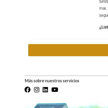
puede implicar pagos escalonados a lo 
turís
mar, 
BENEFICIOS DE INVERTIR EN PREC
segur
Invertir en propiedades en preconstru
¿List
Precio de compra más bajo: Generalme
lo que puede significar un ahorro cons
Valor de reventa: A medida que el pr
inversión.
Personalización: Al comprar una prop
la vivienda.
“La inversión en propiedades en preco
paradisiaco.”
Más sobre nuestros servicios
CONSEJOS PARA INVERTIR CON ÉXIT
Para maximizar tu inversión al adquiri
Investiga sobre el desarrollador: Eli