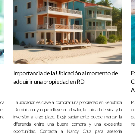
 local: Un profesional con conocimiento del área puede o
 problemas.
Punta Cana y los proyectos que te interesan. Esto te dará una
tos: Asegúrate de entender todos los términos y condicion
retrasarse, por lo que es importante estar preparado para 
ercado inmobiliario en Punta Cana es fundamental. La tende
n lugar ideal para vivir o invertir. Existen numerosos r
Importancia de la Ubicación al momento de
E
información valiosa y consejos de quienes ya han pasado p
adquirir una propiedad en RD
C
A
ica
La ubicación es clave al comprar una propiedad en República
Pu
to se completará?
nes
Dominicana, ya que influye en el valor, la calidad de vida y la
co
una
inversión a largo plazo. Elegir sabiamente puede marcar la
pa
el desarrollador. Los contratos suelen incluir cláusulas 
diferencia entre una buena compra y una excelente
re
oportunidad. Contacta a Nancy Cruz para asesoría