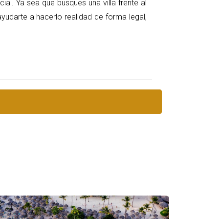
anzas.
cial. Ya sea que busques una villa frente al
ayudarte a hacerlo realidad de forma legal,
deben pasarse por alto:
inferior al de las propiedades terminadas,
dad puede apreciarse, brindando retorno de
 y personalizar algunas características de
ortunidad para crear un hogar en un entorno
nsejos:
riencia en el mercado.