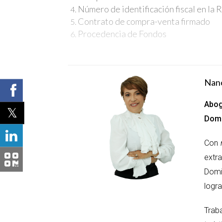
Número de identificación fiscal en la
Contrato de compra-venta firmado
Procedencia de Fondos
PROCESO DE COMPRA DE PROPIEDA
Nan
El proceso de compra puede parecer 
estos son los pasos involucrados:
Abog
Investigación: Analiza el mercado loca
Domi
Selección: Una vez que encuentres un p
Reserva: Asegura tu interés firmando u
Con
Financiación: Considera opciones de fi
extr
Firma del contrato final: Al finalizar l
Domi
Consideraciones Financieras
logra
Es importante tener en cuenta que el
Trab
legales y otros gastos que pueden su