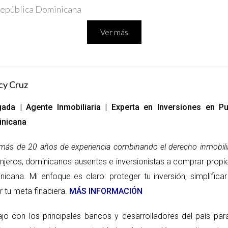
 República Dominicana
Ver más
DES
cy Cruz
intimidante, pero es fundamental entenderlo para garanti
ada | Agente Inmobiliaria | Experta en Inversiones en 
l, los desarrolladores y los proyectos disponibles.
nicana
royecto que te interese, revisa los planos y las especifica
n contrato de reserva y realizando un pago inicial.
más de 20 años de experiencia combinando el derecho inmobilia
nanciación, que pueden incluir hipotecas locales o pagos a 
anjeros, dominicanos ausentes e inversionistas a comprar propi
a construcción, firmarás el contrato definitivo y recibirás la 
nicana. Mi enfoque es claro: proteger tu inversión, simplific
r tu meta finaciera.
MÁS INFORMACIÓN
 costo de la propiedad no es el único gasto involucrado.
ajo con los principales bancos y desarrolladores del país pa
mar un porcentaje significativo al precio total. Además, 