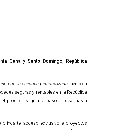
zar una experiencia fluida. Generalmente,
Punta Cana y Santo Domingo, República
ciones técnicas.
rio con la asesoría personalizada
, ayudo a
plazos al constructor.
edades seguras y rentables en la República
propiedad.
ar el proceso y guiarte paso a paso hasta
 Se deben considerar impuestos, honorarios
ra brindarte acceso exclusivo a proyectos
invertir en propiedades en preconstrucción