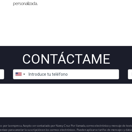
ra propiedades en preconstrucción?
personalizada.
ones financieras ofrecen hipotecas a extranjeros, pero l
ciones.
de que se complete?
evender la propiedad, pero dependerá de los términos de
es.
CONTÁCTAME
 una propiedad en Punta Cana?
ún el proyecto, pero generalmente oscila entre 12 y 24
rmado sobre el progreso.
pulares en Punta Cana?
en apartamentos en complejos turísticos, villas frente 
 que b
usques y tus objetivos de inversión.
os por la empresa. Acepto ser contactado por Nancy Cruz Por llamada, correo electrónico y mensaje de text
nlace para cancelar la suscripción en los correos electrónicos. Pueden aplicarse tarifas de mensajes y datos