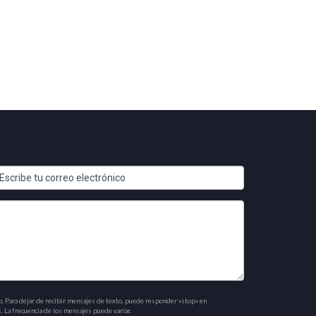
os requisitos pueden variar. Consulta con
l contrato. Es recomendable consultar a un
 meses. La comunicación constante con el
al mar y casas en comunidades cerradas. La
o. Para dejar de recibir mensajes de texto, puede responder «stop» en
. La frecuencia de los mensajes puede variar.