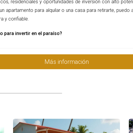
largo del tiempo, lo que te permite gestionar mejor tus fin
ticos, residenciales y oportunidades de inversión con alto poten
un apartamento para alquilar o una casa para retirarte, puedo 
ONSTRUCCIÓN
a y confiable.
cción en Punta Cana ofrece una serie de beneficios que no 
o para invertir en el paraíso?
nte, las propiedades en preconstrucción tienen un precio 
iderable.
oyecto avanza y la demanda aumenta, el valor de la propie
Más información
iedad en preconstrucción, a menudo puedes elegir acabados
nstrucción no solo es una decisión financiera, sino una op
O
r una propiedad en Punta Cana, considera los siguientes co
ge desarrolladores con buena reputación y comprobada expe