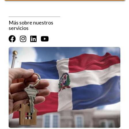
negociar con el vendedor para que resolviera el problema
antes de finalizar la compra. Esto no solo le ahorró dinero, sino
que también le dio confianza en su nueva inversión.
Más sobre nuestros
servicios
ESTUDIO DE CASO 2:
VERIFICACIÓN DE IMPUESTOS
Otro ejemplo es el de Javier y Ana, una pareja joven que
compró una casa en Punta Cana. Antes de cerrar el trato,
decidieron revisar los impuestos asociados a la propiedad.
Descubrieron que había impuestos atrasados que podrían
haber llevado a embargos futuros sobre su nueva casa.
Gracias a su diligencia, pudieron negociar con el vendedor
para que se pagaran esos impuestos antes del cierre del
trato. Esto les permitió mudarse sin preocupaciones
adicionales.