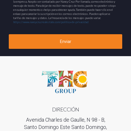
la empresa. Acepto ser contactado por Nancy Cruz Por llamada, correo electrónico y
mensaje de texto. Para dejar de recibir mensajes de texto, puede responder «stop»
en cualquier momento o «help» para obtener ayuda. También puede hacer clic en el
enlace para cancelar la suscripción en los correos electrónicos. Pueden aplicarse
tarifas de mensajes y datos. La frecuencia de los mensajes puede variar.
https://www.nancycruzrealestate.com/politica-de-privacidad
Enviar
DIRECCIÓN
Avenida Charles de Gaulle, N 98 - B,
Santo Domingo Este Santo Domingo,