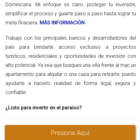
inversión sólida. Un título limpio significa que no tendrás
Dominicana. Mi enfoque es claro: proteger tu inversión,
problemas con propietarios anteriores o reclamaciones
simplificar el proceso y guiarte paso a paso hasta lograr tu
sobre la propiedad. Además, estar al tanto de cualquier
meta finaciera.
MÁS INFORMACIÓN
impuesto pendiente tanto de la propiedad como con el
Trabajo con los principales bancos y desarrolladores del
vendedor, puede evitarte sorpresas desagradables después
de haber realizado la compra.
país para brindarte acceso exclusivo a proyectos
turísticos, residenciales y oportunidades de inversión con
ESTUDIO DE CASO 1: EL TÍTULO
alto potencial. Ya sea que busques una villa frente al mar, un
LIMPIO
apartamento para alquilar o una casa para retirarte, puedo
ayudarte a hacerlo realidad de forma legal, segura y
Tomemos el caso de Laura, quien decidió comprar un
confiable.
apartamento en Santo Domingo. Antes de realizar su compra,
¿Listo para invertir en el paraíso?
su abogado llevó a cabo una exhaustiva revisión del título de
propiedad. Durante esta revisión, descubrieron que había un
gravamen relacionado con un préstamo anterior del
Presiona Aquí
propietario actual. Gracias a esta verificación, Laura pudo