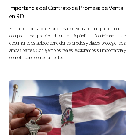
Importancia del Contrato de Promesa de Venta
ESTUDIO DE CASO 3: PLANOS Y
en RD
LÍMITES
Firmar el contrato de promesa de venta es un paso crucial al
comprar una propiedad en la República Dominicana. Este
Finalmente, consideremos el caso de Miguel, quien compró un
documento establece condiciones, precios y plazos, protegiendo a
terreno en la provincia de La Altagracia. Antes de hacer
ambas partes. Con ejemplos reales, exploramos su importancia y
cómo hacerlo correctamente.
cualquier oferta, se aseguró de revisar los planos y límites del
terreno. Durante esta revisión, se dio cuenta de que parte del
terreno estaba mal delimitado en los documentos oficiales. Al
abordar este problema antes del cierre, Miguel pudo corregir
los límites y evitar conflictos futuros con los vecinos.
CONCLUSIÓN
La debida diligencia legal y técnica es un paso fundamental en
el proceso de compra de propiedades en la República