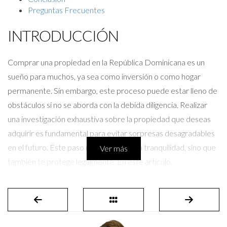
Preguntas Frecuentes
INTRODUCCIÓN
Comprar una propiedad en la República Dominicana es un
sueño para muchos, ya sea como inversión o como hogar
permanente. Sin embargo, este proceso puede estar lleno de
obstáculos si no se aborda con la debida diligencia. Realizar
una investigación exhaustiva sobre la propiedad que deseas
adquirir es fundamental para evitar sorpresas desagradables
en el futuro. Este paso no solo te brinda tranquilidad, sino que
Ver más
también te protege legalmente. En este artículo,
profundizaremos en cómo llevar a cabo esta diligencia y
compartir historias inspiradoras de personas que han pasado
por este camino.