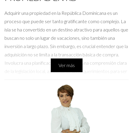
Adquirir una propiedad en la República Dominicana es un
proceso que puede ser tanto gratificante como complejo. La
isla se ha convertido en un destino atractivo para aquellos que
buscan no solo un lugar de vacaciones, sino también una
inversión a largo plazo. Sin embargo, es crucial entender que la
adquisición no se limita a la transacción básica de compra.
Involucra una planificación minuciosa y una comprensión clara
Ver más
de la legislación local, así como de los requerimientos para ser
propietario extranjero. La ley dominicana permite a los
extranjeros comprar propiedades de manera directa, lo que
brinda una gran oportunidad para aquellos que desean
establecerse en el país. Aun así, es fundamental contar con
asesoría legal especializada para asegurar que todas las
transacciones se realicen dentro del marco legal apropiado.