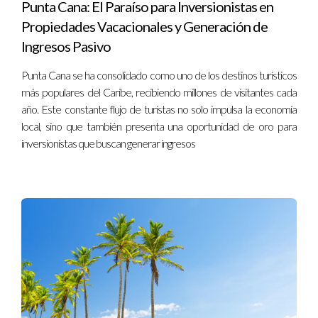
Punta Cana: El Paraíso para Inversionistas en
Propiedades Vacacionales y Generación de
CASOS DE ESTUDIO
Ingresos Pasivo
RELEVANTES
Punta Cana se ha consolidado como uno de los destinos turísticos
más populares del Caribe, recibiendo millones de visitantes cada
Para ilustrar la experiencia de adquirir y mantener
año. Este constante flujo de turistas no solo impulsa la economía
propiedades en la República Dominicana, a continuación se
local, sino que también presenta una oportunidad de oro para
presentan tres ejemplos que destacan distintos escenarios y
inversionistas que buscan generar ingresos
decisiones financieras.
Caso 1: La Inversión Vacacional
Juan y María, una pareja estadounidense, decidieron comprar
una villa en Punta Cana como propiedad vacacional. Después
de realizar una investigación exhaustiva, encontraron una
propiedad por $300,000. Sumando los costos de
transferencia, honorarios legales y otros gastos, su inversión
total ascendió a aproximadamente $330,000. Sin embargo, al