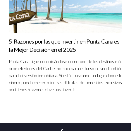
alquilar la villa de manera intermitente, lograron recuperar el
35% de su inversión inicial en un período de tres años, gracias
a una correcta gestión y marketing en plataformas digitales.
Caso 2: La Reconversión Residencial
5 Razones por las que Invertir en Punta Cana es
Sandra, una visionaria emprendedora, adquirió un
la Mejor Decisión en el 2025
apartamento en Santo Domingo con el objetivo de
Punta Cana sigue consolidándose como uno de los destinos más
convertirlo en un espacio de alquiler a largo plazo. Compró la
prometedores del Caribe, no solo para el turismo, sino también
propiedad porUS$150,000 y, tras una renovación
para la inversión inmobiliaria. Si estás buscando un lugar donde tu
deUS$20,000, la alquila por US$1,000 mensuales. Los
dinero pueda crecer mientras disfrutas de beneficios exclusivos,
ingresos de alquiler cubren no solo los costos de
aquí tienes 5 razones clave para invertir..
mantenimiento, sino que también le permiten pagar el
préstamo. A través de una planificación financiera efectiva,
Sandra ha logrado construir un patrimonio significativo a lo
largo de los años.