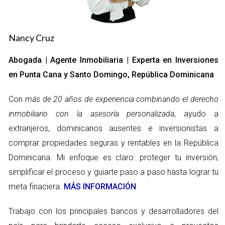
Aspectos Legales y Consideraciones
Uno de los elementos más importantes a considerar es la
normativa que regula la propiedad en el país. Se recomienda
Nancy Cruz
que los compradores realicen una investigación exhaustiva
Abogada | Agente Inmobiliaria | Experta en Inversiones
sobre las propiedades que están interesados en adquirir,
en Punta Cana y Santo Domingo, República Dominicana
asegurándose de que no existan gravámenes, deudas o
problemas legales asociados. También hay que tener en
Con
más de 20 años de experiencia combinando el derecho
cuenta que el proceso de verificación de documentos puede
inmobiliario con la asesoría personalizada
, ayudo a
tardar, por lo que es recomendable comenzar este proceso
extranjeros, dominicanos ausentes e inversionistas a
con tiempo suficiente. Al involucrar a un abogado
comprar propiedades seguras y rentables en la República
especializado en bienes raíces, los compradores pueden
Dominicana. Mi enfoque es claro: proteger tu inversión,
asegurarse de que todas las transacciones sean
simplificar el proceso y guiarte paso a paso hasta lograr tu
transparentes y sin sorpresas desagradables.
meta finaciera.
MÁS INFORMACIÓN
COSTOS INICIALES AL
Trabajo con los principales bancos y desarrolladores del
COMPRAR