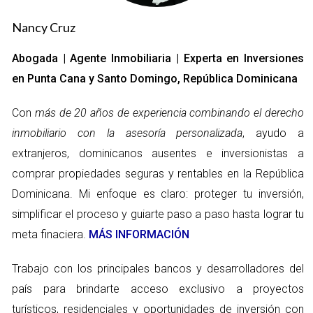
propiedades, estos préstamos pueden ser ofrecidos
por bancos locales o entidades financieras
Nancy Cruz
internacionales. Las tasas de interés y los plazos pueden
variar, dependiendo de la evaluación del riesgo.
Abogada | Agente Inmobiliaria | Experta en Inversiones
Préstamos Personales:
Estos se utilizan para diferentes
en Punta Cana y Santo Domingo, República Dominicana
fines, como financiar un vehículo o cubrir gastos de vida.
Generalmente, se requiere menos documentación que
Con
más de 20 años de experiencia combinando el derecho
para un préstamo hipotecario.
Préstamos Comerciales:
Si te interesa iniciar un negocio
inmobiliario con la asesoría personalizada
, ayudo a
en la isla, los préstamos comerciales son una opción
extranjeros, dominicanos ausentes e inversionistas a
viable. Estos pueden financiar desde pequeñas
comprar propiedades seguras y rentables en la República
empresas hasta grandes inversiones.
Dominicana. Mi enfoque es claro: proteger tu inversión,
Comparativa de Prestamistas
simplificar el proceso y guiarte paso a paso hasta lograr tu
Es fundamental comparar las ofertas de diferentes
meta finaciera.
MÁS INFORMACIÓN
prestamistas, ya que cada uno tiene sus propias condiciones.
Trabajo con los principales bancos y desarrolladores del
Algunos aspectos a considerar son:
país para brindarte acceso exclusivo a proyectos
Tasa de interés.
turísticos, residenciales y oportunidades de inversión con