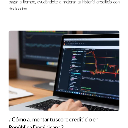
pagar a tiempo, ayudándote a mejorar tu historial crediticio con
Flexibilidad:
La mayoria no necesitan ser residente
dedicación.
Crecimiento Rápido:
Permite a los extranjeros
establecerse rápidamente, aprovechando el mercado
local con los mismo derechos que un ciudadano
dominicano.-
Desventajas
EXTRANJEROS SIN ARRAIGO:
En comparación con
los residentes, se le presta un maximo del 50% del valor
de la tasacion de la propiedad
Complejidad Administrativa:
Los procedimientos
pueden ser más complicados para quienes no conocen
el sistema local.
Casos Exitosos de Préstamos
Estudios de caso de extranjeros que han utilizado préstamos
para establecerse en la República Dominicana son
¿ Cómo aumentar tu score crediticio en
inspiradores. Tomemos como ejemplo a Ana, una expatriada
República Dominicana ?