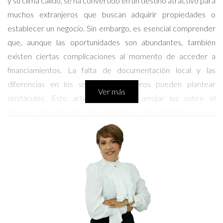
y su clima cálido, se ha convertido en un destino atractivo para
muchos extranjeros que buscan adquirir propiedades o
establecer un negocio. Sin embargo, es esencial comprender
que, aunque las oportunidades son abundantes, también
existen ciertas complicaciones al momento de acceder a
financiamientos. La falta de documentación local y las
diferencias en los sistemas financieros pueden plantear
Ver más
obstáculos. Este artículo pretende arrojar luz sobre el
proceso de obtención de préstamos para extranjeros en el
país caribeño, brindando información clara y práctica.
Tipos de Préstamos para Extranjeros
Existen diversos tipos de préstamos que los extranjeros
pueden considerar en la República Dominicana. Algunos de los
más comunes son:
Préstamos Hipotecarios:
Ideales para la compra de