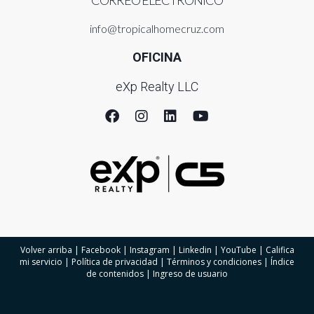
CORREO ELECTRÓNICO
info@tropicalhomecruz.com
OFICINA
eXp Realty LLC
Volver arriba
|
Facebook
|
Instagram
|
Linkedin
|
YouTube
|
Califica
mi servicio
|
Política de privacidad
|
Términos y condiciones
|
Índice
de contenidos
|
Ingreso de usuario