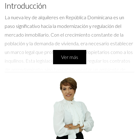
Introducción
La nueva ley de alquileres en República Dominicana es un
paso significativo hacia la modernización y regulación del
mercado inmobiliario. Con el crecimiento constante de la
población y la demanda de vivienda, era necesario establecer
un marco legal que proteja tanto a los propietarios como a los
Ver más
inquilinos. Esta legislación no solo busca regular los contratos
de arrendamiento, sino también fomentar un ambiente de
confianza y seguridad jurídica. A medida que nos adentramos
en los detalles de esta ley, es crucial entender cómo afectará
a todos los involucrados en el proceso de alquiler.
Puntos Relevantes de la Ley
Duración del Contrato
Uno de los aspectos más destacados de la nueva ley es la