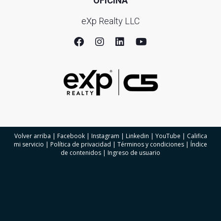
OFICINA
eXp Realty LLC
Volver arriba
|
Facebook
|
Instagram
|
Linkedin
|
YouTube
|
Califica
mi servicio
|
Política de privacidad
|
Términos y condiciones
|
Índice
de contenidos
|
Ingreso de usuario