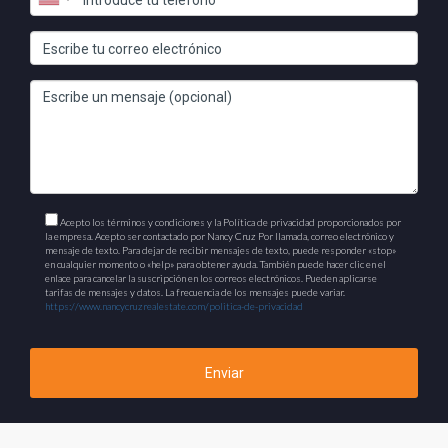
Acepto los términos y condiciones y la Política de privacidad proporcionados por
la empresa. Acepto ser contactado por Nancy Cruz Por llamada, correo electrónico y
mensaje de texto. Para dejar de recibir mensajes de texto, puede responder «stop»
en cualquier momento o «help» para obtener ayuda. También puede hacer clic en el
enlace para cancelar la suscripción en los correos electrónicos. Pueden aplicarse
tarifas de mensajes y datos. La frecuencia de los mensajes puede variar.
https://www.nancycruzrealestate.com/politica-de-privacidad
Enviar