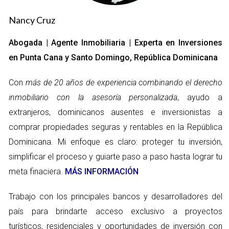
duración mínima del contrato de alquiler, que se establece en
Nancy Cruz
un año. Esto proporciona estabilidad tanto para el inquilino
como para el propietario, ya que evita cambios frecuentes
Abogada | Agente Inmobiliaria | Experta en Inversiones
que pueden resultar perjudiciales para ambas partes. La ley
en Punta Cana y Santo Domingo, República Dominicana
también contempla opciones para renovar el contrato al
finalizar este período, lo cual es beneficioso para aquellos
Con
más de 20 años de experiencia combinando el derecho
inquilinos que desean permanecer en su hogar por más
inmobiliario con la asesoría personalizada
, ayudo a
tiempo.
extranjeros, dominicanos ausentes e inversionistas a
comprar propiedades seguras y rentables en la República
Incremento de Renta
Dominicana. Mi enfoque es claro: proteger tu inversión,
Otro punto crucial es la regulación sobre el incremento del
simplificar el proceso y guiarte paso a paso hasta lograr tu
alquiler. La ley establece límites claros sobre cuánto puede
meta finaciera.
MÁS INFORMACIÓN
aumentar la renta anualmente, lo cual protege a los inquilinos
de aumentos excesivos e inesperados. Este aspecto es
Trabajo con los principales bancos y desarrolladores del
fundamental para mantener una relación armoniosa entre
país para brindarte acceso exclusivo a proyectos
arrendadores e inquilinos, ya que proporciona previsibilidad y
turísticos, residenciales y oportunidades de inversión con