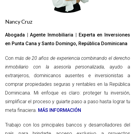
consideran factores críticos como la ubicación, el estado legal
de la propiedad o las tendencias del mercado.
Nancy Cruz
Otro error frecuente es ignorar la importancia de realizar una
Abogada | Agente Inmobiliaria | Experta en Inversiones
investigación exhaustiva. Sin un análisis detallado del área
en Punta Cana y Santo Domingo, República Dominicana
donde se desea comprar, se corre el riesgo de adquirir una
propiedad en una zona que podría no ser adecuada para tus
Con
más de 20 años de experiencia combinando el derecho
necesidades o expectativas. Esto incluye aspectos como la
inmobiliario con la asesoría personalizada
, ayudo a
seguridad del vecindario, el acceso a servicios esenciales y la
extranjeros, dominicanos ausentes e inversionistas a
calidad de vida en general. Finalmente, basarse únicamente
comprar propiedades seguras y rentables en la República
en consejos informales puede llevar a problemas legales.
Dominicana. Mi enfoque es claro: proteger tu inversión,
simplificar el proceso y guiarte paso a paso hasta lograr tu
Las leyes inmobiliarias en República Dominicana pueden ser
meta finaciera.
MÁS INFORMACIÓN
complejas y varían según la región. Un asesor profesional no
solo te proporcionará información actualizada sobre el marco
Trabajo con los principales bancos y desarrolladores del
legal, sino que también te ayudará a evitar trampas comunes
país para brindarte acceso exclusivo a proyectos