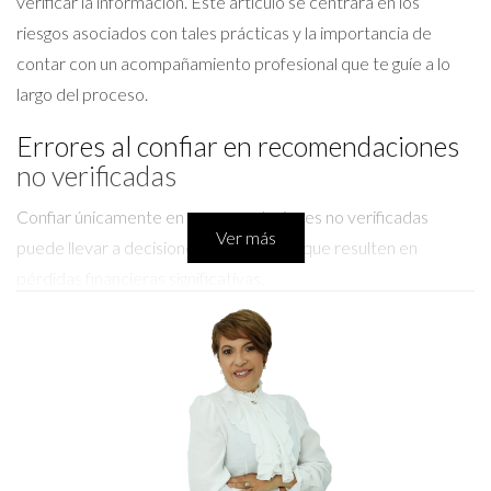
verificar la información. Este artículo se centrará en los
riesgos asociados con tales prácticas y la importancia de
contar con un acompañamiento profesional que te guíe a lo
largo del proceso.
Errores al confiar en recomendaciones
no verificadas
Confiar únicamente en recomendaciones no verificadas
Ver más
puede llevar a decisiones precipitadas que resulten en
pérdidas financieras significativas.
Uno de los errores más comunes es asumir que la información
compartida en redes sociales es precisa y confiable. Las
opiniones de amigos o conocidos pueden ser bien
intencionadas, pero carecen del contexto necesario para
hacer una evaluación informada sobre el mercado inmobiliario
local. Además, muchas veces estas recomendaciones no