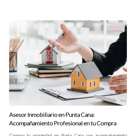
¿Cuáles son los costos adicionales al comprar una
propiedad?
Además del precio de compra, considera gastos como
impuestos, tarifas notariales y costos de mantenimiento.
¿Puedo comprar propiedades si soy extranjero?
Sí, los extranjeros pueden comprar propiedades en República
Dominicana, pero deben seguir ciertos procedimientos
legales.
¿Cómo puedo asegurarme de que mi inversión
sea segura?
Realiza investigaciones exhaustivas y trabaja con
profesionales del sector inmobiliario que puedan guiarte
Asesor Inmobiliario en Punta Cana:
durante todo el proceso. Recuerda que cada paso cuenta
Acompañamiento Profesional en tu Compra
cuando se trata de hacer una inversión significativa. Si tienes
Compra tu propiedad en Punta Cana con acompañamiento