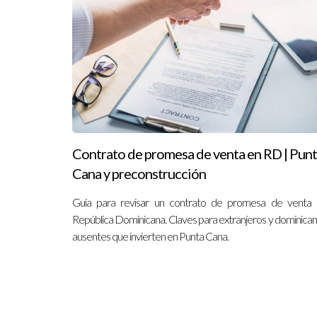
¿Los dominicanos ausentes pueden comp
Sí, es posible comprar a distancia con representa
¿Qué gastos adicionales debo consider
Impuestos, honorarios legales, gastos notariales y 
¿Cómo evito problemas legales al comp
Contrato de promesa de venta en RD | Pun
Trabajando con un agente inmobiliario local y un a
Cana y preconstrucción
Guía para revisar un contrato de promesa de venta
"Invertir en bienes raíces debe ser un v
República Dominicana. Claves para extranjeros y dominica
ausentes que invierten en Punta Cana.
Si estás listo para dar el siguiente paso hacia
aquí para ayudarte a hacer realidad tus sueños in