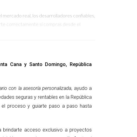
l mercado real, los desarrolladores confiables,
arte correctamente si compras desde el
n tu país. Muchos compradores extranjeros
Punta Cana y Santo Domingo, República
 problemas legales que podrían haberse evitado
es de firmar cualquier documento.
rio con la asesoría personalizada
, ayudo a
edades seguras y rentables en la República
consejos prácticos:
ar el proceso y guiarte paso a paso hasta
ra brindarte acceso exclusivo a proyectos