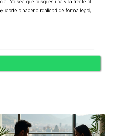
cial. Ya sea que busques una villa frente al
ayudarte a hacerlo realidad de forma legal,
e.
a y rentable si se hace con la información
tender el mercado local, los aspectos legales y
y te permite comprar con tranquilidad en uno de
ite uso inmediato.