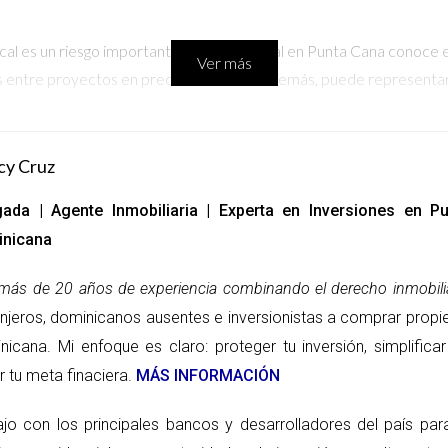
cal es un riesgo importante. Un profesional en Punta Cana conoce e
Ver más
ncias entre proyectos en preconstrucción. Además, puede represent
 en República Dominicana
cy Cruz
cana puede ser compleja y diferente a lo que estás acostumbrado e
ada | Agente Inmobiliaria | Experta en Inversiones en 
echos de propiedad o las regulaciones fiscales. Esto puede llevar a
nicana
ble consultar con un abogado especializado en bienes raíces ant
 al comprar propiedad en RD
más de 20 años de experiencia combinando el derecho inmobilia
anjeros, dominicanos ausentes e inversionistas a comprar propi
do el proceso sea lo más fluido posible, aquí te comparto algunos 
nicana. Mi enfoque es claro: proteger tu inversión, simplific
ales cuando sea posible.
r tu meta finaciera.
MÁS INFORMACIÓN
 Punta Cana.
s raíces en República Dominicana antes de firmar.
ajo con los principales bancos y desarrolladores del país pa
opiedad lista y entiende las diferencias contractuales.