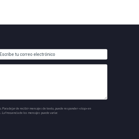
o. Para dejar de recibir mensajes de texto, puede responder «stop» en
. La frecuencia de los mensajes puede variar.