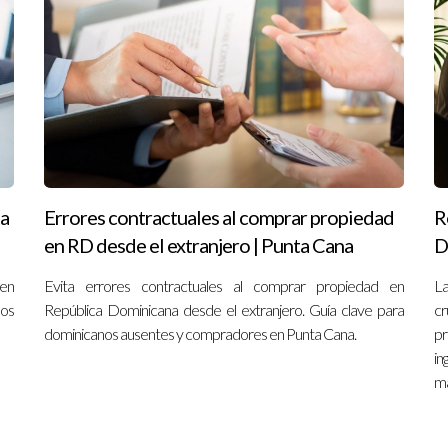
rar sin viajar a RD?
ción legal adecuada.
ar al comprar en RD?
registro de título.
rar una propiedad?
ta
Errores contractuales al comprar propiedad
R
bogado especializado desde el inicio.
en RD desde el extranjero | Punta Cana
D
 en
Evita errores contractuales al comprar propiedad en
La
iaje emocionante y seguro; no naveges solo." - Nancy Cruz
nos
República Dominicana desde el extranjero. Guía clave para
cr
dominicanos ausentes y compradores en Punta Cana.
pr
 tu sueño caribeño o simplemente quieres más información sobre có
in
mobiliarios en Punta Cana.
ma