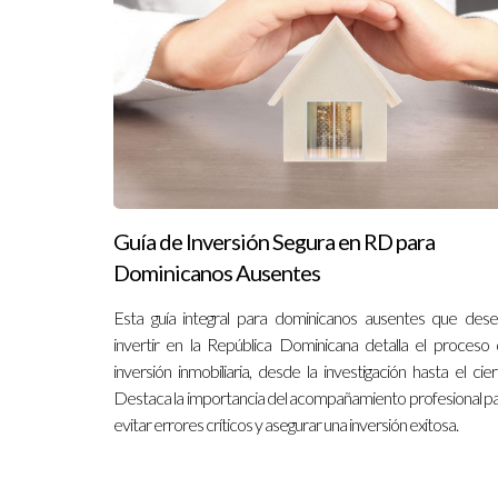
¿Qué debo hacer si tengo dudas sobre 
No dudes en consultar a tu agente inmobiliario o
en cada paso del camino hacia tu nueva inversión
Guía de Inversión Segura en RD para
Dominicanos Ausentes
Esta guía integral para dominicanos ausentes que des
invertir en la República Dominicana detalla el proceso
inversión inmobiliaria, desde la investigación hasta el cier
Destaca la importancia del acompañamiento profesional p
evitar errores críticos y asegurar una inversión exitosa.