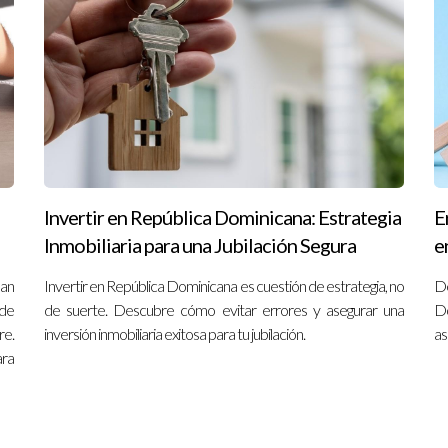
una propiedad específica?
 abogado para aclarar cualquier inquietud antes de tomar una decisi
 inmobiliaria. ¡Contáctame hoy mismo!
Invertir en República Dominicana: Estrategia
E
Inmobiliaria para una Jubilación Segura
e
ean
Invertir en República Dominicana es cuestión de estrategia, no
De
 de
de suerte. Descubre cómo evitar errores y asegurar una
Do
re.
inversión inmobiliaria exitosa para tu jubilación.
as
ara