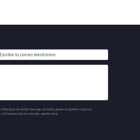
o. Para dejar de recibir mensajes de texto, puede responder «stop» en
. La frecuencia de los mensajes puede variar.