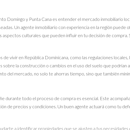
nto Domingo y Punta Cana es entender el mercado inmobiliario loca
eadas. Un agente inmobiliario con experiencia en la región puede o
 aspectos culturales que pueden influir en tu decisión de compra. S
 de vivir en República Dominicana, como las regulaciones locales, l
sobre la construcción o cambios en el uso del suelo que podrían afe
to del mercado, no solo te ahorras tiempo, sino que también minim
ñe durante todo el proceso de compra es esencial. Este acompaña
ión de precios y condiciones. Un buen agente actuará como tu de
arte a identificar propiedades que se ajusten a tus necesidades e