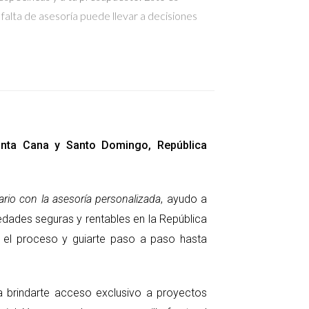
falta de asesoría puede llevar a decisiones
uidadosamente. Desde la revisión de títulos
on un abogado especializado en bienes raíces es
Punta Cana y Santo Domingo, República
pradores sin asesoría legal pueden encontrarse en
un experto legal a tu lado, puedes navegar por
rio con la asesoría personalizada
, ayudo a
edades seguras y rentables en la República
ar el proceso y guiarte paso a paso hasta
 estrategia adecuada. El conocimiento local, el
res comunes al no buscar asesoría puede
ra brindarte acceso exclusivo a proyectos
República Dominicana, no dudes en contactarme.