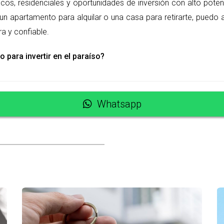
ticos, residenciales y oportunidades de inversión con alto poten
d perfecta y guiarte a través de cada etapa del proceso.
un apartamento para alquilar o una casa para retirarte, puedo 
a y confiable.
una propiedad en República Dominicana?
o para invertir en el paraíso?
efinir tus necesidades específicas. Contar con un agente inmobiliar
Whatsapp
a propiedad?
gado especializado en bienes raíces para asegurarte de que todos 
comprar una propiedad?
omo impuestos, honorarios legales y comisiones del agente inmobil
 Santo Domingo y Punta Cana?
ados y realices la debida diligencia antes de realizar cualquier comp