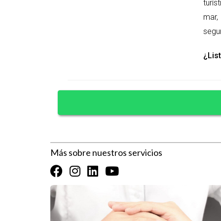
turís
Estoy aquí para ayudarte a encontrar la propieda
mar, 
Preguntas Frecuentes
segur
¿Cuál es el primer paso para comprar 
¿List
El primer paso es investigar el mercado local y d
las áreas que te interesan.
¿Necesito un abogado para comprar un
Sí, es altamente recomendable contar con un abo
¿Cuáles son los costos adicionales al 
Más sobre nuestros servicios
Además del precio de compra, considera gastos c
¿Es seguro invertir en propiedades en
Sí, siempre que trabajes con profesionales calific