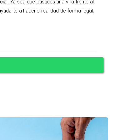
cial. Ya sea que busques una villa frente al
ayudarte a hacerlo realidad de forma legal,
io te ayudará a obtener información valiosa sobre
los aspectos legales estén cubiertos.
iario.
ra.