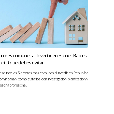
ón final. Recuerda que estoy aquí para ayudarte
rrores comunes al Invertir en Bienes Raíces
n RD que debes evitar
scubre los 5 errores más comunes al invertir en República
minicana y cómo evitarlos con investigación, planificación y
esoría profesional.