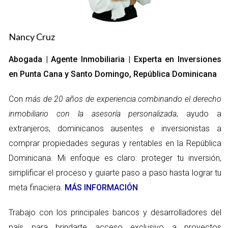
documentos estén correctamente preparados y revisados.
Esto te proporcionará una capa adicional de seguridad y
tranquilidad al saber que todos los aspectos legales están
Nancy Cruz
cubiertos. Finalmente, llegaremos al cierre de la transacción,
Abogada | Agente Inmobiliaria | Experta en Inversiones
donde supervisaré cada detalle para asegurarme de que todo
en Punta Cana y Santo Domingo, República Dominicana
se realice sin contratiempos. Mi compromiso es hacer que
este viaje sea lo más fluido posible para ti.
Con
más de 20 años de experiencia combinando el derecho
Conclusiones
inmobiliario con la asesoría personalizada
, ayudo a
extranjeros, dominicanos ausentes e inversionistas a
En resumen, contar con el apoyo de un asesor inmobiliario
comprar propiedades seguras y rentables en la República
local puede marcar la diferencia en tu experiencia de compra
Dominicana. Mi enfoque es claro: proteger tu inversión,
en Punta Cana. Te ofrezco no solo conocimiento del mercado,
simplificar el proceso y guiarte paso a paso hasta lograr tu
sino también un enfoque personalizado que prioriza tus
meta finaciera.
MÁS INFORMACIÓN
necesidades y preocupaciones. Estoy aquí para ayudarte a
tomar decisiones informadas y seguras en cada paso del
Trabajo con los principales bancos y desarrolladores del
camino. Si estás listo para dar el siguiente paso hacia tu nueva
país para brindarte acceso exclusivo a proyectos