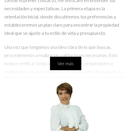
Desde el primer contacto, me enfocaré en entender tus
necesidades y expectativas. La primera etapa es la
orientación inicial, donde discutiremos tus preferencias y
estableceremos un plan claro para encontrar la propiedad
ideal que se ajuste a tu estilo de vida y presupuesto.
Una vez que tengamos una idea clara de lo que buscas,
procederemos a realizar las validaciones necesarias. Esto
incluye verificar la documentación de las propiedades y
Ver más
asegurarnos de que todo esté en orden antes de avanzar. A
medida que encontremos opciones que te interesen,
entrarás en la fase de negociación. Aquí, estaré a tu lado para
representarte y asegurarme de que obtengas las mejores
condiciones posibles.
La coordinación legal es otro aspecto crucial del proceso.
Trabajar con abogados locales para garantizar que todos los