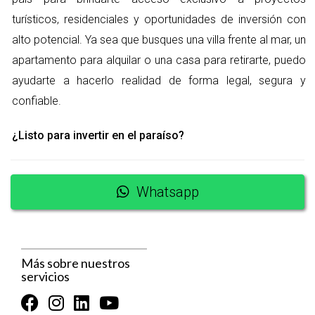
propiedad en esta hermosa región, no dudes en contactarme.
turísticos, residenciales y oportunidades de inversión con
¡Hablemos hoy mismo!
alto potencial. Ya sea que busques una villa frente al mar, un
apartamento para alquilar o una casa para retirarte, puedo
Si tienes preguntas o deseas comenzar tu búsqueda de
ayudarte a hacerlo realidad de forma legal, segura y
propiedades, estoy aquí para ayudarte. Juntos haremos
confiable.
realidad tu sueño de tener un hogar en Punta Cana.
Contáctame
¿Listo para invertir en el paraíso?
No esperes más; ¡contáctame hoy! Estoy lista para ayudarte
a encontrar la propiedad perfecta para ti.
Whatsapp
Preguntas Frecuentes
¿Cuánto tiempo toma el proceso de compra?
Más sobre nuestros
El tiempo varía según varios factores, pero generalmente
servicios
puede tomar entre 30 a 90 días desde la búsqueda hasta el
cierre, y depende si la propiedad esta lista o aun esta en