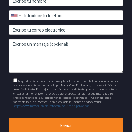
Acepto los términos y condiciones y la Política de privacidad proporcionados por
la empresa. Acepto ser contactado por Nancy Cruz Por llamada, correo electrónico y
mensaje de texto. Para dejar de recibir mensajes de texto, puede responder «stop»
en cualquier momento o «help» para obtener ayuda. También puede hacer clic en el
enlace para cancelar la suscripción en los correos electrónicos. Pueden aplicarse
tarifas de mensajes y datos. La frecuencia de los mensajes puede variar.
https://www.nancycruzrealestate.com/politica-de-privacidad
Enviar