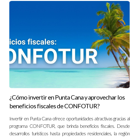
Hard Rock Hotel Punta Cana:
Este resort ha
implementado prácticas de sostenibilidad, como el uso
de energías renovables y programas de reciclaje,
demostrando que el lujo y la sostenibilidad pueden
coexistir.
Barceló Bávaro Beach Resort:
Este complejo turístico
ha sido pionero en la adopción de tecnologías para
reducir su huella de carbono y ha recibido varios
reconocimientos por sus esfuerzos de conservación.
Iniciativas comunitarias:
Proyectos de cooperativas
locales que ofrecen tours culturales y gastronómicos,
integrando la comunidad en el desarrollo turístico.
Reflexión Final
¿Cómo invertir en Punta Cana y aprovechar los
La Ley 158-01 no solo ha revolucionado el panorama turístico
beneficios fiscales de CONFOTUR?
de Punta Cana, sino que ha sentado las bases para un modelo
de desarrollo que prioriza la sostenibilidad y el bienestar de la
Invertir en Punta Cana ofrece oportunidades atractivas gracias al
comunidad. Al continuar promoviendo un turismo
programa CONFOTUR, que brinda beneficios fiscales. Desde
responsable, Punta Cana puede servir como un ejemplo para
desarrollos turísticos hasta propiedades residenciales, la región
otros destinos que buscan equilibrar crecimiento económico