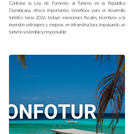
Confotur, la Ley de Fomento al Turismo en la República
¿Qué iniciativas de sostenibilidad han surgido a
Dominicana, ofrece importantes beneficios para el desarrollo
partir de esta ley?
turístico hacia 2026. Incluye exenciones fiscales, incentivos a la
Varios proyectos de reforestación, programas de
inversión extranjera y mejoras en infraestructura, impulsando un
conservación del agua, y esfuerzos por fomentar el
turismo sostenible y responsable.
ecoturismo han sido promovidos por la Ley 158-01,
asegurando la protección del medio ambiente en Punta Cana.
¿Qué impacto ha tenido la ley en el turismo en
general?
Desde su implementación, la Ley 158-01 ha conducido a un
crecimiento significativo en la llegada de turistas, aumentando
el atractivo de Punta Cana como un destino turístico de clase
mundial.
¿Cómo se están involucrando las comunidades
locales en el desarrollo turístico?
Las comunidades locales están participando activamente en
iniciativas turisticas, ofreciendo tours culturales y
gastronómicos, y formando cooperativas que les permiten