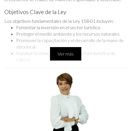
Objetivos Clave de la Ley
Los objetivos fundamentales de la Ley 158-01 incluyen:
Fomentar la inversión en el sector turístico.
Proteger el medio ambiente y los recursos naturales.
Promover la capacitación y el desarrollo de la mano de
obra local.
Impulsar la creación de infraestructura turística de
Ver más
calidad.
Desarrollo Sostenible en Punta Cana
Uno de los pilares de la Ley 158-01 es el desarrollo sostenible.
Punta Cana, con sus impresionantes playas y biodiversidad, se
beneficia de un enfoque que busca equilibrar el crecimiento
económico con la protección ambiental. Las regulaciones
incluidas en la ley han fomentado prácticas sostenibles entre
los desarrolladores turísticos, asegurando que la belleza
natural de la región se conserve para las generaciones futuras.