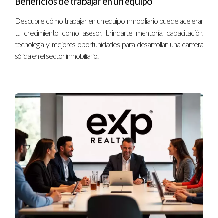
Beneficios de trabajar en un equipo
sector inmobiliario o ya eres parte de él, recuerda que tu
Descubre cómo trabajar en un equipo inmobiliario puede acelerar
éxito depende en gran medida de cómo aproveches esta
tu crecimiento como asesor, brindarte mentoría, capacitación,
herramienta. No dudes en contactarme si tienes preguntas o
tecnología y mejores oportunidades para desarrollar una carrera
necesitas orientación adicional; estoy aquí para ayudarte en
sólida en el sector inmobiliario.
cada paso del camino hacia tu éxito.
Preguntas Frecuentes
¿Qué beneficios ofrece el ICA?
El ICA permite a los agentes disfrutar de flexibilidad laboral,
potencial ilimitado de ingresos y oportunidades para
desarrollar habilidades empresariales.
¿Puedo trabajar con otros brokers si tengo un
ICA?
Sí, como contratista independiente tienes la libertad de
trabajar con otros brokers siempre que cumplas con las