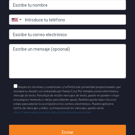
Aprovecha la formación continua, establece metas claras y
busca apoyo dentro de la comunidad eXp Realty para
potenciar tu desarrollo profesional. Recuerda que estoy aquí
para guiarte en este emocionante viaje hacia el éxito
inmobiliario. ¡No dudes en contactarme! Soy Nancy Cruz y
estoy lista para ayudarte a alcanzar tus metas.
Acepto los términos y condiciones y la Política de privacidad proporcionados por
la empresa. Acepto ser contactado por Nancy Cruz Por llamada, correo electrónico y
mensaje de texto. Para dejar de recibir mensajes de texto, puede responder «stop»
en cualquier momento o «help» para obtener ayuda. También puede hacer clic en el
enlace para cancelar la suscripción en los correos electrónicos. Pueden aplicarse
tarifas de mensajes y datos. La frecuencia de los mensajes puede variar.
https://www.nancycruzrealestate.com/politica-de-privacidad
Enviar