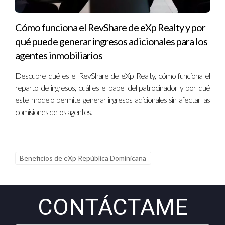
regulaciones locales.
Cómo funciona el RevShare de eXp Realty y por
¿Qué sucede si no cumplo con mis obligaciones
qué puede generar ingresos adicionales para los
bajo el ICA?
agentes inmobiliarios
Si no cumples con tus obligaciones contractuales, podrías
Descubre qué es el RevShare de eXp Realty, cómo funciona el
enfrentar consecuencias legales o perder tu estatus como
reparto de ingresos, cuál es el papel del patrocinador y por qué
agente independiente.
este modelo permite generar ingresos adicionales sin afectar las
comisiones de los agentes.
¿Es necesario tener experiencia previa para firmar
un ICA?
Al momento de escribir éste articulo no es necesario; muchos
agentes comienzan sin experiencia previa pero están
Beneficios de eXp República Dominicana
dispuestos a aprender y crecer, sobre todo si optan por
seleccionar un co sponsor que lo guie.
CONTÁCTAME
¿Cómo puedo maximizar mi éxito bajo un ICA?