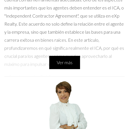
más importantes que los agentes deben entender es el ICA, o
"Independent Contractor Agreement", que se utiliza en eXp
Realty. Este acuerdo no solo define la relación entre el agente
y la empresa, sino que también establece las bases para una
carrera exitosa en bienes raíces. En este artículo,
profundizaremos en qué significa realmente el ICA, por qué es
crucial para los agentes y cómo pueden aprovecharlo al
Ver más
máximo para impulsar su carrera.
¿Qué es el ICA?
El ICA es el contrato oficial que firma cada agente o empresa
inmobiliaria para colaborar con exp Realty Republica
Dominicana , establece la relación entre eXp Realty y sus
agentes como contratistas independientes. A diferencia de un
empleado tradicional, un agente bajo un ICA tiene más
libertad para gestionar su propio negocio. Esto incluye la