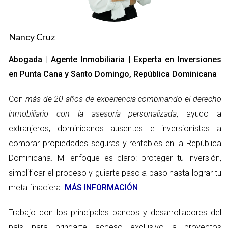
capacidad de establecer horarios, elegir su enfoque de ventas
y decidir cómo promocionar sus servicios. La esencia del ICA
Nancy Cruz
radica en la autonomía que ofrece a los agentes. Al ser
considerados contratistas independientes, tienen la
Abogada | Agente Inmobiliaria | Experta en Inversiones
responsabilidad de su propio éxito, su propio negocio, lo que
en Punta Cana y Santo Domingo, República Dominicana
puede ser tanto liberador como desafiante. La clave está en
Con
más de 20 años de experiencia combinando el derecho
saber cómo utilizar esta libertad para maximizar las
oportunidades y construir una carrera sólida.
inmobiliario con la asesoría personalizada
, ayudo a
extranjeros, dominicanos ausentes e inversionistas a
Importancia del ICA en eXp Realty
comprar propiedades seguras y rentables en la República
El ICA no solo es un simple contrato; es una herramienta
Dominicana. Mi enfoque es claro: proteger tu inversión,
estratégica que puede definir el rumbo de la carrera de un
simplificar el proceso y guiarte paso a paso hasta lograr tu
agente. Aquí hay algunas razones por las cuales el ICA es
meta finaciera.
MÁS INFORMACIÓN
fundamental:
Trabajo con los principales bancos y desarrolladores del
Flexibilidad:
Los agentes pueden trabajar según sus
país para brindarte acceso exclusivo a proyectos