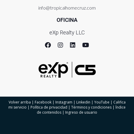
info@tropicalhomecruz.com
OFICINA
eXp Realty LLC
Volver arriba
|
Facebook
|
Instagram
|
Linkedin
|
YouTube
|
Califica
mi servicio
|
Política de privacidad
|
Términos y condiciones
|
Índice
de contenidos
|
Ingreso de usuario