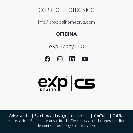
CORREO ELECTRÓNICO
info@tropicalhomecruz.com
OFICINA
eXp Realty LLC
Volver arriba
|
Facebook
|
Instagram
|
Linkedin
|
YouTube
|
Califica
mi servicio
|
Política de privacidad
|
Términos y condiciones
|
Índice
de contenidos
|
Ingreso de usuario