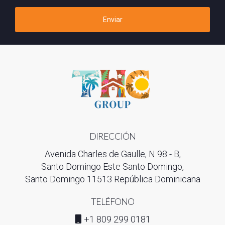
Comprender el ICDV es una herramienta poderosa para
todos aquellos involucrados en el mercado inmobiliario
Enviar
dominicano, desde constructores hasta compradores. Este
índice representa no solo una métrica, sino una oportunidad
para mejorar la vida de las personas y comunidades enteras.
Al estar informados y tomar decisiones basadas en data
confiable, podemos contribuir a un desarrollo más sustentable
y equitativo en este hermoso país caribeño. La calidad de vida
no es un lujo; es un derecho. Al elegir sabiamente, todos
tenemos la capacidad de construir un futuro mejor.
DIRECCIÓN
Avenida Charles de Gaulle, N 98 - B,
Santo Domingo Este Santo Domingo,
Santo Domingo 11513 República Dominicana
TELÉFONO
+1 809 299 0181