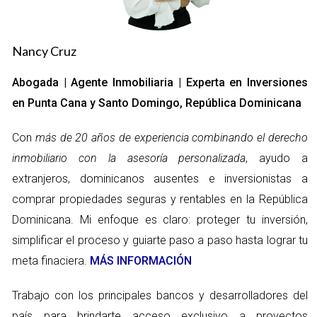
El impacto en la inversión
A medida que los compradores se vuelven más conscientes
Nancy Cruz
de la importancia del ICDV, es probable que busquen
Abogada | Agente Inmobiliaria | Experta en Inversiones
propiedades en áreas que ofrezcan una mejor calidad de vida
en Punta Cana y Santo Domingo, República Dominicana
y, como resultado, esto puede llevar a un aumento en el valor
de las propiedades en dichas localidades. Por ejemplo, un
Con
más de 20 años de experiencia combinando el derecho
estudio realizado en Santo Domingo mostró que las zonas con
inmobiliario con la asesoría personalizada
, ayudo a
un ICDV alto no solo atraen a más residentes, sino que
extranjeros, dominicanos ausentes e inversionistas a
también experimentan un crecimiento sostenido en el valor
comprar propiedades seguras y rentables en la República
de las viviendas.
Dominicana. Mi enfoque es claro: proteger tu inversión,
Componentes del ICDV
simplificar el proceso y guiarte paso a paso hasta lograr tu
meta finaciera.
MÁS INFORMACIÓN
El ICDV se compone de varios factores clave que influyen en
la percepción de la calidad de vida en una región. Aquí
Trabajo con los principales bancos y desarrolladores del
desglosamos los componentes más relevantes:
país para brindarte acceso exclusivo a proyectos