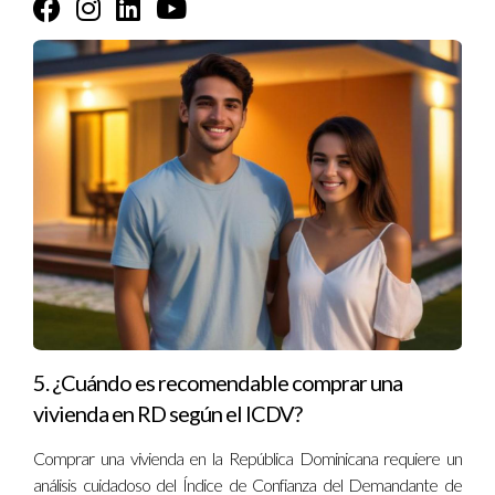
Analicemos tres ejemplos concretos que ilustran cómo el
ICDV afecta las decisiones inmobiliarias:
En Punta Cana, el crecimiento del turismo ha elevado el
ICDV, lo que ha llevado a un aumento de las inversiones
en el sector inmobiliario. Los desarrolladores están
concentrándose en crear complejos residenciales que
ofrezcan servicios de alta calidad, lo que a su vez atrae a
un perfil de comprador más selecto.
La capital, Santo Domingo, ha visto una revitalización de
sus áreas urbanas gracias a proyectos que han
mejorado la infraestructura y la seguridad. Este
aumento en la calidad de vida ha sido positivo para el
mercado inmobiliario, donde los precios de las
5. ¿Cuándo es recomendable comprar una
propiedades han incrementado considerablemente.
En Santiago, el acceso a una educación de calidad y a
vivienda en RD según el ICDV?
servicios de salud ha mejorado, lo que lleva a un
Comprar una vivienda en la República Dominicana requiere un
incremento en el interés de las familias por
establecerse en la región, impulsando una demanda en
análisis cuidadoso del Índice de Confianza del Demandante de