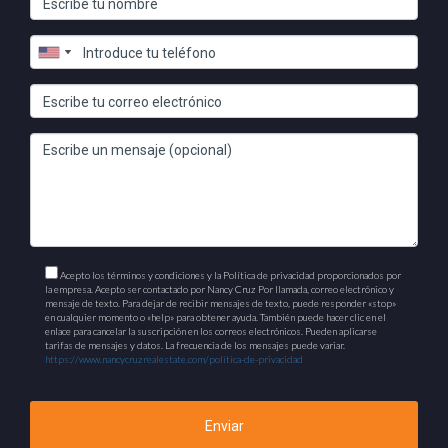
Si bien no es un restaurante tradicional, Chocolate Café es
una joya en Punta Cana que no se puede pasar por alto. Este
café ofrece una variedad de postres y bebidas a base de
chocolate que deleitan a los amantes del dulce. Desde
helados artesanales hasta cafés gourmet, este lugar es
perfecto para disfrutar de un capricho después de una cena o
para relajarse durante el día.
“La gastronomía en Punta Cana es un viaje a
través de los sabores, donde cada plato cuenta
Acepto los términos y condiciones y la Política de privacidad proporcionados por
una historia.”
la empresa. Acepto ser contactado por Nancy Cruz Por llamada, correo electrónico y
mensaje de texto. Para dejar de recibir mensajes de texto, puede responder «stop»
en cualquier momento o «help» para obtener ayuda. También puede hacer clic en el
enlace para cancelar la suscripción en los correos electrónicos. Pueden aplicarse
Conclusiones
tarifas de mensajes y datos. La frecuencia de los mensajes puede variar.
https://www.nancycruzrealestate.com/politica-de-privacidad
Punta Cana es un destino que no solo cautiva con sus paisajes
naturales, sino que también ofrece una experiencia culinaria
Enviar
rica y variada. Desde mariscos frescos hasta cocina