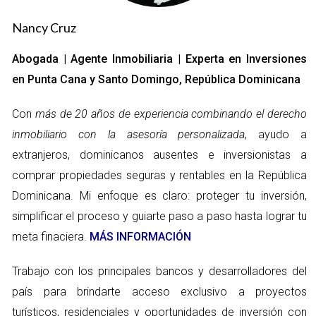
con ingredientes locales y sostenibles, ofreciendo una
experiencia culinaria auténtica. La especialidad aquí son los
Nancy Cruz
pescados a la parrilla que se acompañan con guarniciones
Abogada | Agente Inmobiliaria | Experta en Inversiones
exóticas que reflejan la diversidad gastronómica de la región.
en Punta Cana y Santo Domingo, República Dominicana
2. Il Carretto
Con
más de 20 años de experiencia combinando el derecho
Este restaurante italiano destaca por su ambiente acogedor y
inmobiliario con la asesoría personalizada
, ayudo a
su amplia variedad de pastas y pizzas hechas a mano. Il
extranjeros, dominicanos ausentes e inversionistas a
Carretto se ha ganado la reputación de ser uno de los mejores
comprar propiedades seguras y rentables en la República
lugares para disfrutar de la gastronomía italiana en la isla, con
Dominicana. Mi enfoque es claro: proteger tu inversión,
opciones que van desde clásicos como la lasaña hasta
simplificar el proceso y guiarte paso a paso hasta lograr tu
innovadoras creaciones del chef. Su atención al detalle y la
meta finaciera.
MÁS INFORMACIÓN
calidad de los ingredientes hacen que cada visita sea
memorable.
Trabajo con los principales bancos y desarrolladores del
3. Bamboo
país para brindarte acceso exclusivo a proyectos
turísticos, residenciales y oportunidades de inversión con