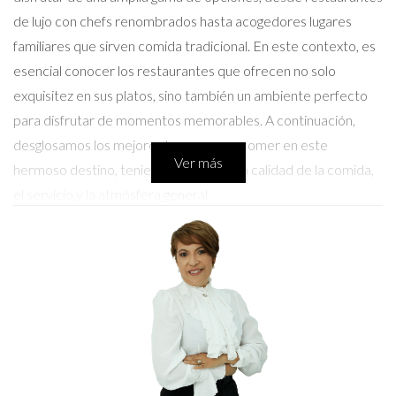
de lujo con chefs renombrados hasta acogedores lugares
familiares que sirven comida tradicional. En este contexto, es
esencial conocer los restaurantes que ofrecen no solo
exquisitez en sus platos, sino también un ambiente perfecto
para disfrutar de momentos memorables. A continuación,
desglosamos los mejores lugares para comer en este
Ver más
hermoso destino, teniendo en cuenta la calidad de la comida,
el servicio y la atmósfera general.
Los 10 mejores restaurantes en Punta
Cana
1. La Yola
Ubicado en el pintoresco puerto deportivo de Puntacana
Resort & Club, La Yola es famoso por su menú de mariscos
frescos y su encantadora vista al mar. Los platos se preparan