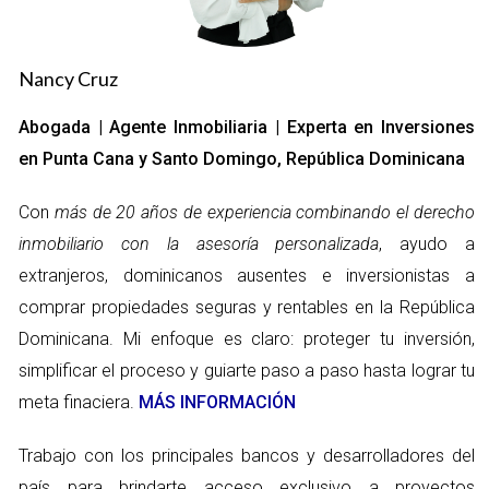
Este programa otorga beneficios fiscales a desarrolladores
que invierten en proyectos turísticos, particularmente en
áreas prioritarias como Punta Cana, donde la infraestructura y
Nancy Cruz
el atractivo natural crean un entorno ideal para la inversión.
Abogada | Agente Inmobiliaria | Experta en Inversiones
Confotur no solo abarca la construcción de hoteles y resorts,
en Punta Cana y Santo Domingo, República Dominicana
sino que también incluye el desarrollo de proyectos de
vivienda, servicios y actividades relacionadas con el turismo
Con
más de 20 años de experiencia combinando el derecho
que fomentan un crecimiento sostenible y diversificado en la
inmobiliario con la asesoría personalizada
, ayudo a
región.
extranjeros, dominicanos ausentes e inversionistas a
Beneficios Fiscales de Confotur
comprar propiedades seguras y rentables en la República
Dominicana. Mi enfoque es claro: proteger tu inversión,
Los beneficios fiscales de Confotur son una de las principales
simplificar el proceso y guiarte paso a paso hasta lograr tu
razones por las que los inversores se sienten atraídos hacia
meta finaciera.
MÁS INFORMACIÓN
Punta Cana. Entre los más destacados se encuentran:
Trabajo con los principales bancos y desarrolladores del
Exoneración de impuestos sobre la propiedad:
Los
proyectos turísticos pueden disfrutar de la exoneración
país para brindarte acceso exclusivo a proyectos