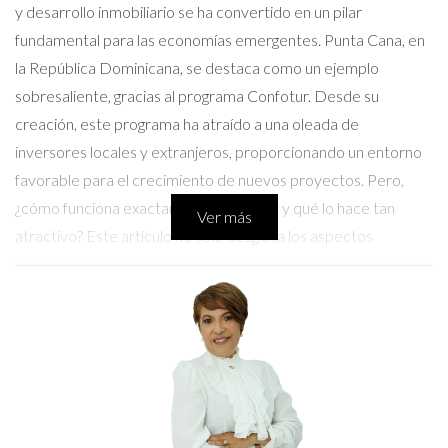
y desarrollo inmobiliario se ha convertido en un pilar
fundamental para las economías emergentes. Punta Cana, en
la República Dominicana, se destaca como un ejemplo
sobresaliente, gracias al programa Confotur. Desde su
creación, este programa ha atraído a una oleada de
inversores locales y extranjeros, proporcionando un entorno
favorable para el crecimiento de nuevos proyectos. Pero,
¿cómo funciona exactamente Confotur y qué lo hace tan
Ver más
atractivo? Este artículo no solo desglosa los aspectos
funcionales de Confotur, sino que también arroja luz sobre los
beneficios fiscales y el impacto tangible en la economía local.
¿Qué es Confotur?
El programa Confotur, que significa "Consejo del Fomento del
Turismo", fue establecido en 2001 por el gobierno dominicano
con el objetivo de impulsar el desarrollo turístico en el país.