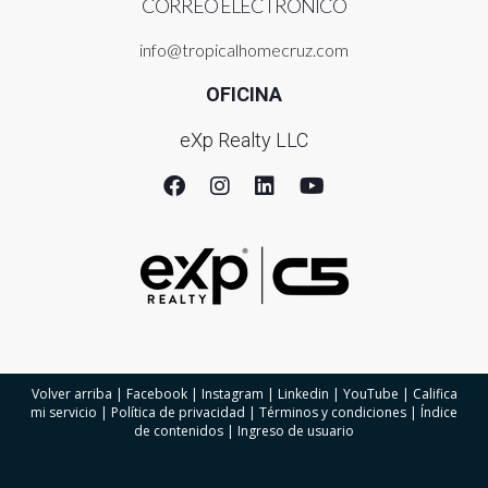
CORREO ELECTRÓNICO
info@tropicalhomecruz.com
OFICINA
eXp Realty LLC
Volver arriba
|
Facebook
|
Instagram
|
Linkedin
|
YouTube
|
Califica
mi servicio
|
Política de privacidad
|
Términos y condiciones
|
Índice
de contenidos
|
Ingreso de usuario