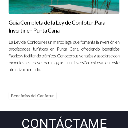
¿Qué plazos abarcan los beneficios fiscales de
Confotur?
Guia Completa de la Ley de Confotur:Para
Los beneficios fiscales pueden extenderse por un período de
Invertir en Punta Cana
hasta 15 años.-
La Ley de Confotur es un marco legal que fomenta la inversión en
propiedades turísticas en Punta Cana, ofreciendo beneficios
¿Cómo puede un inversor beneficiarse de
Confotur?
fiscales y facilitando trámites. Conocer sus ventajas y asociarse con
expertos es clave para lograr una inversión exitosa en este
Un inversor puede beneficiarse altamente de las
atractivo mercado.
exoneraciones fiscales y las facilidades crediticias, lo que
reduce significativamente los costos de inversión inicial y
mejora la rentabilidad a largo plazo.
Beneficios del Confotur
¿Cuáles son los requisitos para acceder a
Confotur?
CONTÁCTAME
Los requisitos incluyen la presentación de un proyecto que
demuestre su viabilidad económica, así como su impacto