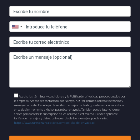
positivo en el desarrollo turístico y económico de la región.
¿Es Confotur sostenible a largo plazo?
Si bien Confotur ha demostrado ser eficaz en el impulso del
turismo, la sostenibilidad a largo plazo dependerá de la
capacidad de adaptarse a las nuevas tendencias del mercado
y de mantener un equilibrio entre el desarrollo y la
conservación ambiental.
Acepto los términos y condiciones y la Política de privacidad proporcionados por
la empresa. Acepto ser contactado por Nancy Cruz Por llamada, correo electrónico y
mensaje de texto. Para dejar de recibir mensajes de texto, puede responder «stop»
en cualquier momento o «help» para obtener ayuda. También puede hacer clic en el
enlace para cancelar la suscripción en los correos electrónicos. Pueden aplicarse
tarifas de mensajes y datos. La frecuencia de los mensajes puede variar.
https://www.nancycruzrealestate.com/politica-de-privacidad