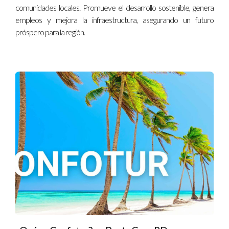
comunidades locales. Promueve el desarrollo sostenible, genera
golf, aeropuerto y actividades ecológicas. Gracias a
Confotur, han podido diversificar su oferta y aumentar la
empleos y mejora la infraestructura, asegurando un futuro
atracción de turistas.
próspero para la región.
Bavaro Resort:
Un complejo que ha demostrado cómo
la exoneración de impuestos puede permitir una
expansión rápida y exitosa. La infraestructura del resort
ha mejorado, lo que ha atraído a más visitantes
internacionales.
Cap Cana:
Este exclusivo desarrollo turístico ha
utilizado los beneficios de Confotur para impulsar la
construcción de villas y apartamentos de lujo. Su
enfoque en el turismo de alto nivel ha posicionado a
Punta Cana como un destino atractivo para un
segmento de mercado premium.
Reflexiones Finales
Al observar el éxito del programa Confotur en Punta Cana, es
evidente que la combinación de incentivos fiscales y un
entorno natural privilegiado puede crear oportunidades de