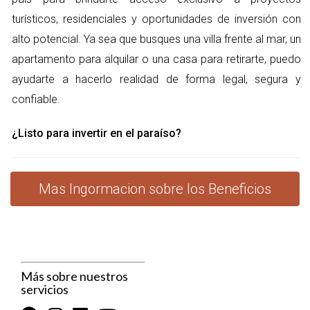
de impuestos sobre la propiedad durante un periodo de
turísticos, residenciales y oportunidades de inversión con
hasta 15 años, lo que reduce considerablemente los
alto potencial. Ya sea que busques una villa frente al mar, un
costos iniciales.
Exención del ITBIS:
Esta exención del Impuesto a la
apartamento para alquilar o una casa para retirarte, puedo
Transferencia de Bienes Industrializados y Servicios
ayudarte a hacerlo realidad de forma legal, segura y
(ITBIS) es crucial para facilitar la construcción y mejora
confiable.
de infraestructuras.
Facilidades crediticias:
Confotur también promueve
¿Listo para invertir en el paraíso?
acuerdos con entidades bancarias para ofrecer tasas
de interés más bajas a los desarrolladores.
“La implementación de Confotur ha transformado
Mas Ingormacion sobre los Beneficios
la inversión en el sector turístico, convirtiendo a
Punta Cana en un epicentro del desarrollo
económico en la República Dominicana.”
Impacto de Confotur en Punta Cana
Más sobre nuestros
servicios
El impacto de Confotur en Punta Cana es palpable en