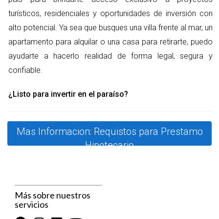
notable.
turísticos, residenciales y oportunidades de inversión con
alto potencial. Ya sea que busques una villa frente al mar, un
Utilización del Crédito
apartamento para alquilar o una casa para retirarte, puedo
Este aspecto se refiere a la proporción de crédito que utilizas
ayudarte a hacerlo realidad de forma legal, segura y
en comparación con tu límite total de crédito. Mantener esta
confiable.
tasa por debajo del 30% es lo ideal, ya que un uso excesivo
puede señalar problemas financieros. Por ejemplo, si tu límite
¿Listo para invertir en el paraíso?
de crédito es de 100,000 pesos, deberías tratar de no utilizar
más de 30,000 pesos.
Mas Informacion: Requistos para Prestamo
Antigüedad del Crédito
Hipotecario
La duración de tu historial crediticio también importa. Un
historial más largo generalmente sugiere que eres un
prestatario responsable. Las instituciones suelen ver con
Más sobre nuestros
buenos ojos a quienes han mantenido cuentas de crédito
servicios
durante varios años.