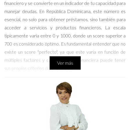
financiero y se convierte en un indicador de tu capacidad para
manejar deudas. En República Dominicana, este número es
esencial, no solo para obtener préstamos, sino también para
acceder a servicios y productos financieros. La escala
típicamente varía entre 0 y 1000, donde un score superior a
700 es considerado óptimo. Es fundamental entender que no
existe un score "perfecto", ya que este varía en función de
múltiples factores y cada institución financiera puede tener
Ver más
sus propios criterios de evaluación.
¿Por qué es importante el score crediticio?
Un score crediticio alto puede ofrecerte ventajas
significativas:
Acceso a tasas de interés más bajas en préstamos y
tarjetas de crédito.
Mejorar tus posibilidades de obtener un alquiler.