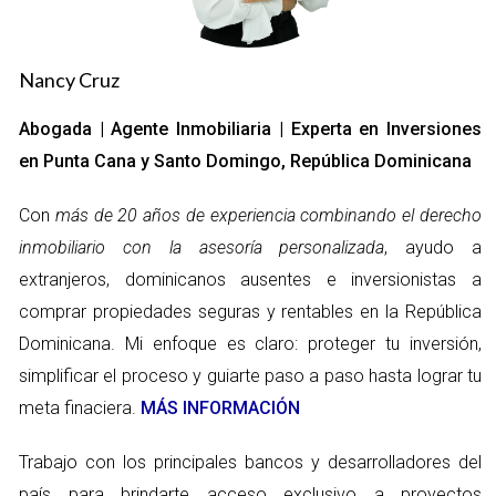
Conseguir seguros más económicos.
Disfrutar de condiciones más favorables al negociar
deudas.
Nancy Cruz
Por tanto, mejorar tu score no solo es un asunto de números,
sino una forma de construir un futuro financiero sólido.
Abogada | Agente Inmobiliaria | Experta en Inversiones
en Punta Cana y Santo Domingo, República Dominicana
Factores que Influyen en el Score
Con
más de 20 años de experiencia combinando el derecho
Diversos aspectos pueden afectar tu score crediticio.
inmobiliario con la asesoría personalizada
, ayudo a
Comprender estos factores es vital para tomar decisiones
extranjeros, dominicanos ausentes e inversionistas a
efectivas. Entre los principales se incluyen:
comprar propiedades seguras y rentables en la República
Historial de Pagos
Dominicana. Mi enfoque es claro: proteger tu inversión,
Tu historial de pagos es el factor más importante. Pagar a
simplificar el proceso y guiarte paso a paso hasta lograr tu
tiempo contribuye significativamente a un score favorable.
meta finaciera.
MÁS INFORMACIÓN
De hecho, las estadísticas indican que el 35% de tu score se
basa en esta área. Los retrasos en los pagos, incluso por
Trabajo con los principales bancos y desarrolladores del
pequeñas cantidades, pueden perjudicar tu score de manera
país para brindarte acceso exclusivo a proyectos