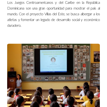
español. Esta decisión abrió oportunidades para futuros
Los Juegos Centroamericanos y del Caribe en la República
programas de intercambio cultural y mejoró su
Dominicana son una gran oportunidad para mostrar el país al
confianza al comunicarse en diferentes idiomas.
mundo. Con el proyecto Villas del Este, se busca albergar a los
La familia Gómez:
Optó por una escuela que prioriza el
atletas y fomentar un legado de desarrollo social y económico
aprendizaje basado en proyectos, lo que permitió a su
duradero.
hijo desarrollar habilidades de trabajo en equipo y
liderazgo a temprana edad. Hoy, su hijo es un líder en
actividades extracurriculares, una experiencia que
enriqueció su vida escolar.
La familia Fernández:
Se enfocó en la cultura y
comunidad escolar al elegir un colegio donde las
actividades de servicio comunitario son parte del
currículo. Su hija ha aprendido la importancia de la
empatía y el compromiso social, aspectos que
considera fundamentales en su formación personal.
“La educación es el pasaporte hacia el futuro,
porque mañana pertenece a quienes se preparan
para él hoy.” – Malcolm X