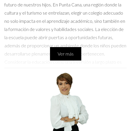
futuro de nuestros hijos. En Punta Cana, una región donde la
cultura y el turismo se entrelazan, elegir un colegio adecuado
no solo impacta en el aprendizaje académico, sino también en
la formación de valores y habilidades sociales. La elección de
la escuela puede abrir puertas a oportunidades futuras,
además de proporcionar un ambiente donde los niños pueden
desarrollarse plenamente y sentir que pertenecen.
Ver más
Considerar la educación como una inversión a largo plazo es
esencial para asegurar que su hijo tenga las herramientas
necesarias para enfrentar el mundo en constante cambio.
Aspectos a considerar al elegir un
colegio
Al evaluar las diferentes opciones educativas en Punta Cana,
hay varios factores que deben ser cuidadosamente
analizados para tomar una decisión informada. A continuación,