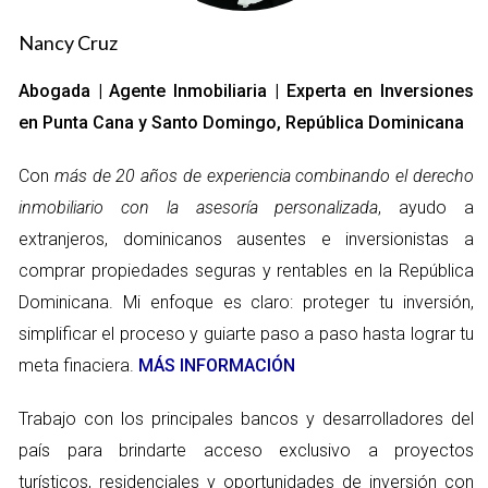
se presentan los puntos más relevantes que ayudarán a guiar
Nancy Cruz
su elección.
Abogada | Agente Inmobiliaria | Experta en Inversiones
Ubicación y accesibilidad
en Punta Cana y Santo Domingo, República Dominicana
La ubicación del colegio es uno de los aspectos más críticos a
considerar. Un colegio cercano a su hogar no solo facilita la
Con
más de 20 años de experiencia combinando el derecho
logística diaria, sino que también puede ser un elemento clave
inmobiliario con la asesoría personalizada
, ayudo a
en la vida social de su hijo. La proximidad permite que su hijo
extranjeros, dominicanos ausentes e inversionistas a
participe en actividades extracurriculares y mantenga las
comprar propiedades seguras y rentables en la República
amistades que desarrolla durante la jornada escolar. La
Dominicana. Mi enfoque es claro: proteger tu inversión,
accesibilidad es igualmente esencial; verifique si existen
simplificar el proceso y guiarte paso a paso hasta lograr tu
opciones de transporte escolar o transporte público
meta finaciera.
MÁS INFORMACIÓN
adecuado.
Trabajo con los principales bancos y desarrolladores del
Currículo y enfoque académico
país para brindarte acceso exclusivo a proyectos
El currículo del colegio debe alinearse con las expectativas
turísticos, residenciales y oportunidades de inversión con